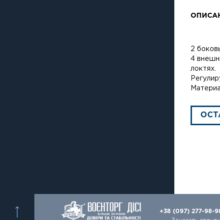
ОПИСА
2 боков
4 внешн
локтях.
Регулир
Материа
ОСТ
+38 (097) 277-98-