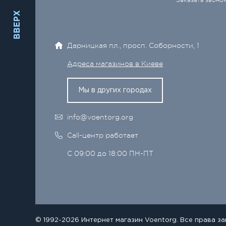
Заказать звоно
ВВЕРХ
Дарницкая пл., просп. Соборности, 1
Адреса магазинов в Киеве
Мы в других городах
info@voentorg.org
Call-центр работает
С 09:00 до 18:00 ПН-ПТ
© 1992-2026 Интернет магазин Voentorg. Все права з