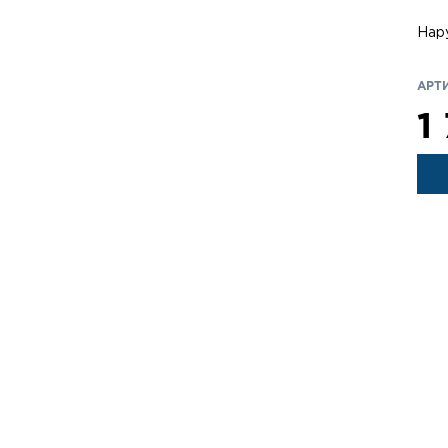
Нар
АРТИ
1