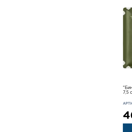
"Би
АРТ
4