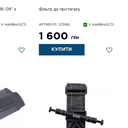
МК-09" з
Фільтр до протигазу
У НАЯВНОСТІ
АРТИКУЛ: 27066
У НАЯВНОСТІ
1 600
ГРН
КУПИТИ