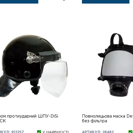
ом протиударний ШПУ-DiSi
Повнолицьова маска De
CK
без фільтра
КУЛ: 912257
У НАЯВНОСТІ
АРТИКУЛ: 28482