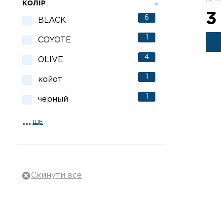
КОЛІР
2
BlueRidgeKnives, США
3
6
BLACK
2
DA-TEC Industry, Китай
1
COYOTE
8
MSA AUER, Германия
4
OLIVE
2
MIL-Force, США
1
койот
1
Motorola, США
1
черный
1
First Care , Израиль
ЩЕ
43
Україна
8
Китай
2
9mm Tactical gear, США