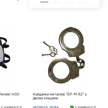
fender m50
Кайданки металеві "БР-М-92" з
двома кільцями
У НАЯВНОСТІ
АРТИКУЛ: 26284
У НАЯВНОСТІ