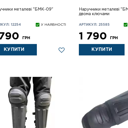
учники металеві "БМК-09"
Наручники металеві "Б
двома ключами
КУЛ: 12254
У НАЯВНОСТІ
АРТИКУЛ: 25585
 790
1 790
ГРН
ГРН
КУПИТИ
КУПИТИ