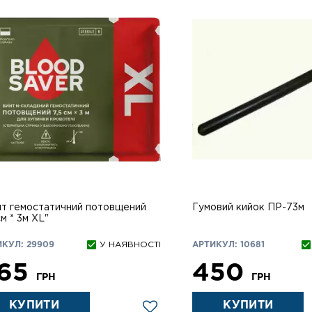
нт гемостатичний потовщений
Гумовий кийок ПР-73м
7,5 см * 3м XL"
ИКУЛ: 29909
У НАЯВНОСТІ
АРТИКУЛ: 10681
65
450
ГРН
ГРН
КУПИТИ
КУПИТИ