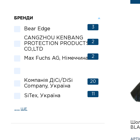
БРЕНДИ
3
Bear Edge
CANGZHOU KENBANG
2
PROTECTION PRODUCTS
CO.,LTD
2
Max Fuchs AG, Німеччина
Компанія ДіСі/DiSi
20
Company, Україна
11
SiTex, Україна
19
Sturm, Німеччина
ЩЕ
MIL-TEC, Німеччина
Шол
BLA
2
Fobus, Ізраїль
АРТИ