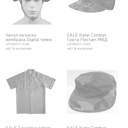
Чехол на каску
SALE Кепи Combat
мембрана Digital темно –
Грета Flectarn МВД
зеленый
АРТИКУЛ: 6456
АРТИКУЛ: 6003
НЕТ В НАЛИЧИИ
НЕТ В НАЛИЧИИ