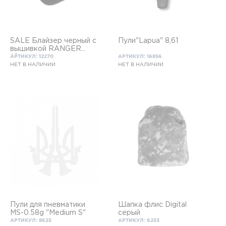
SALE Блайзер черный с
Пули"Lapua" 8,61
вышивкой RANGER
(белым)
АРТИКУЛ: 12270
АРТИКУЛ: 16856
НЕТ В НАЛИЧИИ
НЕТ В НАЛИЧИИ
Пули для пневматики
Шапка флис Digital
MS-0.58g "Medium S"
серый
АРТИКУЛ: 8625
АРТИКУЛ: 6253