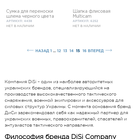
Сумка для переноски
Шапка флисовая
шлема черного цвета
Multicam
АРТИКУЛ: 4438
АРТИКУЛ: 6252
НЕТ В НАЛИЧИИ
НЕТ В НАЛИЧИИ
...
НАЗАД
1
12
13
14
15
16
ВПЕРЕД
Компания DiSi – один из наиболее авторитетных
украинских брендов, специализирующийся на
производстве высококачественного тактического
снаряжения, военной экипировки и аксессуаров для
силовых структур Украины. С момента основания бренд
ДиСи зарекомендовал себя как надежный партнер для
украинских военных, правоохранителей, спасателей и
энтузиастов тактического направления.
Философия бренда DiSi Company