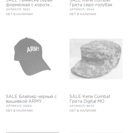
SALE Тенниска серая
SALE Кепи Combat
форменная с коротк.
Грета серо-голубая
рук.
АРТИКУЛ: 3661
АРТИКУЛ: 5944
НЕТ В НАЛИЧИИ
НЕТ В НАЛИЧИИ
SALE Блайзер черный с
SALE Кепи Combat
вышивкой ARMY
Грета Digital МО
(белым)
АРТИКУЛ: 12269
АРТИКУЛ: 8674
НЕТ В НАЛИЧИИ
НЕТ В НАЛИЧИИ