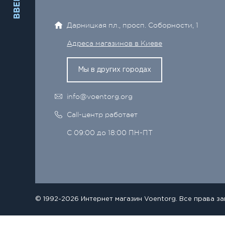
ВВЕРХ
Дарницкая пл., просп. Соборности, 1
Адреса магазинов в Киеве
Мы в других городах
info@voentorg.org
Call-центр работает
С 09:00 до 18:00 ПН-ПТ
© 1992-2026 Интернет магазин Voentorg. Все права з