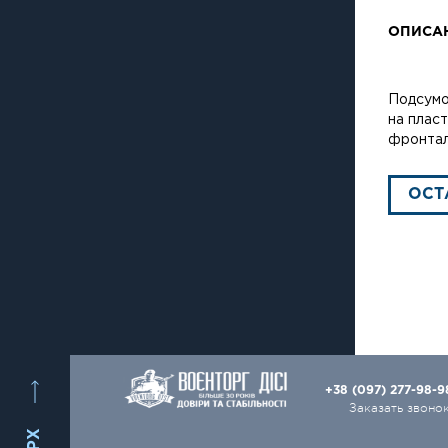
ОПИСА
Подсумо
на плас
фронтал
ОСТ
+38 (097) 277-98-
Заказать звоно