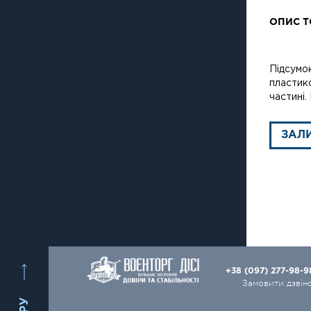
ОПИС Т
Підсумок
пластико
частині.
ЗАЛ
+38 (097) 277-98-
Замовити дзвін