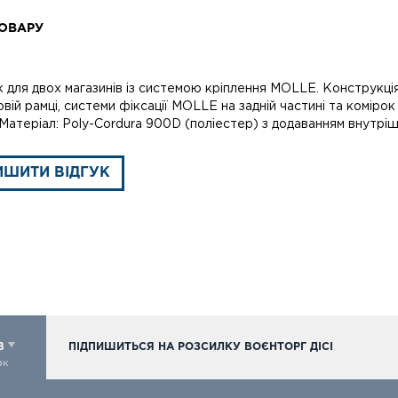
ОВАРУ
 для двох магазинів із системою кріплення MOLLE. Конструкція.
вій рамці, системи фіксації MOLLE на задній частині та коміро
 Матеріал: Poly-Cordura 900D (поліестер) з додаванням внутрі
ИШИТИ ВІДГУК
98
ПІДПИШИТЬСЯ НА РОЗСИЛКУ ВОЄНТОРГ ДІСІ
ок