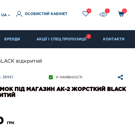
0
1
0
ОСОБИСТИЙ КАБІНЕТ
UA
1
БРЕНДИ
АКЦІЇ І СПЕЦ ПРОПОЗИЦІЇ
КОНТАКТИ
BLACK відкритий
 28951
У НАЯВНОСТІ
МОК ПІД МАГАЗИН АК-2 ЖОРСТКИЙ BLACK
РИТИЙ
0
ГРН