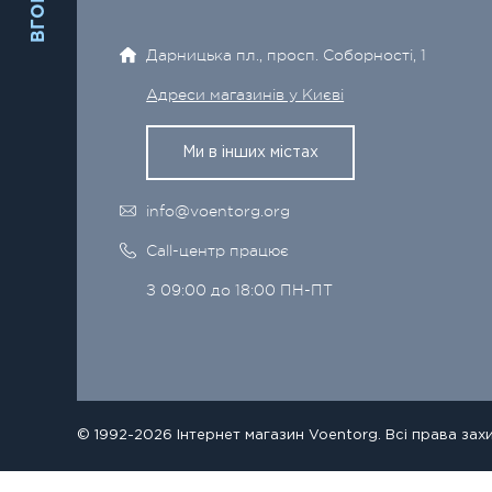
ВГОРУ
Дарницька пл., просп. Соборності, 1
Адреси магазинів у Києві
Ми в інших містах
info@voentorg.org
Call-центр працює
З 09:00 до 18:00 ПН-ПТ
© 1992-2026 Інтернет магазин Voentorg. Всі права зах