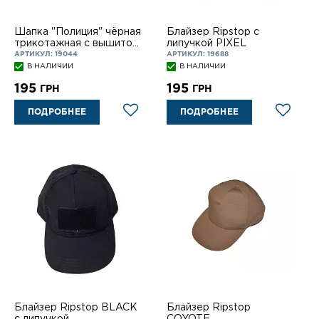
Шапка "Полиция" чёрная
Блайзер Ripstop с
трикотажная с вышитой
липучкой PIXEL
кокардой
АРТИКУЛ: 19044
АРТИКУЛ: 19688
В НАЛИЧИИ
В НАЛИЧИИ
195
195
ГРН
ГРН
ПОДРОБНЕЕ
ПОДРОБНЕЕ
Блайзер Ripstop BLACK
Блайзер Ripstop
с липучкой
COYOTE