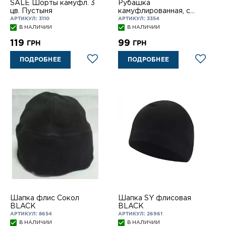
SALE Шорты камуфл. 3
Рубашка
цв. Пустыня
камуфлированная, с
регулируемым рукавом в
АРТИКУЛ: 3110
АРТИКУЛ: 3354
брюки
В НАЛИЧИИ
В НАЛИЧИИ
119
99
ГРН
ГРН
ПОДРОБНЕЕ
ПОДРОБНЕЕ
Шапка флис Сокол
Шапка SY флисовая
BLACK
BLACK
АРТИКУЛ: 8654
АРТИКУЛ: 26961
В НАЛИЧИИ
В НАЛИЧИИ