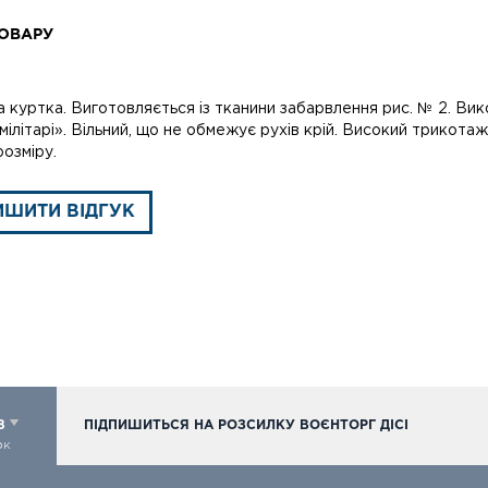
ОВАРУ
 куртка. Виготовляється із тканини забарвлення рис. № 2. Вик
«мілітарі». Вільний, що не обмежує рухів крій. Високий трикота
розміру.
ИШИТИ ВІДГУК
98
ПІДПИШИТЬСЯ НА РОЗСИЛКУ ВОЄНТОРГ ДІСІ
ок