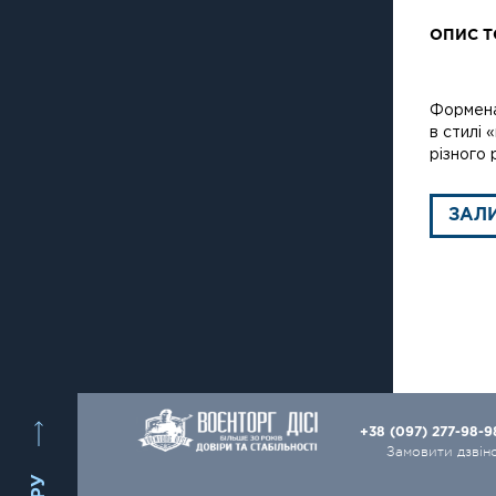
ОПИС Т
Формена
в стилі 
різного 
ЗАЛ
+38 (097) 277-98-
Замовити дзвін