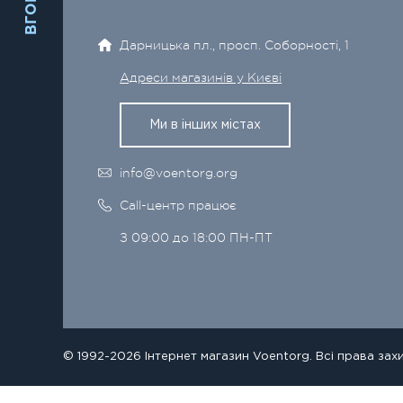
ВГОРУ
Дарницька пл., просп. Соборності, 1
Адреси магазинів у Києві
Ми в інших містах
info@voentorg.org
Call-центр працює
З 09:00 до 18:00 ПН-ПТ
© 1992-2026 Інтернет магазин Voentorg. Всі права зах