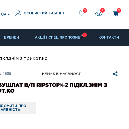
0
1
0
ОСОБИСТИЙ КАБІНЕТ
UA
1
БРЕНДИ
АКЦІЇ І СПЕЦ ПРОПОЗИЦІЇ
КОНТАКТИ
кл.знім з трикот.ко
: 4638
НЕМАЄ В НАЯВНОСТІ
БУШЛАТ В/П RIPSTOP№2 ПІДКЛ.ЗНІМ З
ОТ.КО
ІДОМИТИ ПРО
НАЯВНІСТЬ