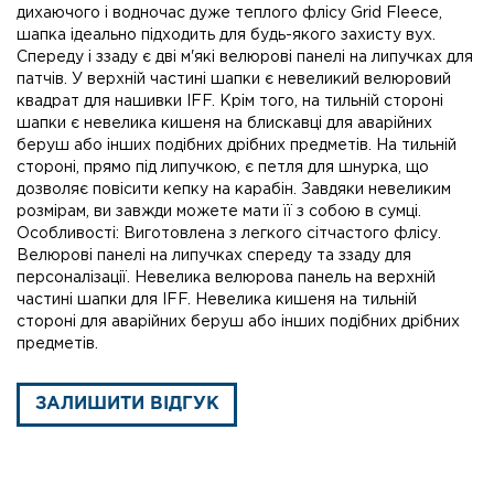
дихаючого і водночас дуже теплого флісу Grid Fleece,
шапка ідеально підходить для будь-якого захисту вух.
Спереду і ззаду є дві м'які велюрові панелі на липучках для
патчів. У верхній частині шапки є невеликий велюровий
квадрат для нашивки IFF. Крім того, на тильній стороні
шапки є невелика кишеня на блискавці для аварійних
беруш або інших подібних дрібних предметів. На тильній
стороні, прямо під липучкою, є петля для шнурка, що
дозволяє повісити кепку на карабін. Завдяки невеликим
розмірам, ви завжди можете мати її з собою в сумці.
Особливості: Виготовлена з легкого сітчастого флісу.
Велюрові панелі на липучках спереду та ззаду для
персоналізації. Невелика велюрова панель на верхній
частині шапки для IFF. Невелика кишеня на тильній
стороні для аварійних беруш або інших подібних дрібних
предметів.
ЗАЛИШИТИ ВІДГУК