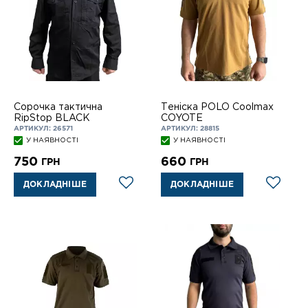
Сорочка тактична
Теніска POLO Coolmax
RipStop BLACK
COYOTE
АРТИКУЛ: 26571
АРТИКУЛ: 28815
У НАЯВНОСТІ
У НАЯВНОСТІ
750
660
ГРН
ГРН
ДОКЛАДНІШЕ
ДОКЛАДНІШЕ