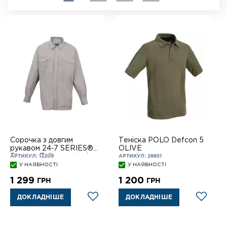
Сорочка з довгим
Теніска POLO Defcon 5
рукавом 24-7 SERIES®
OLIVE
Ripstop Teflon coated
АРТИКУЛ: 12209
АРТИКУЛ: 28851
KHAKI
У НАЯВНОСТІ
У НАЯВНОСТІ
1 299
1 200
ГРН
ГРН
ДОКЛАДНІШЕ
ДОКЛАДНІШЕ