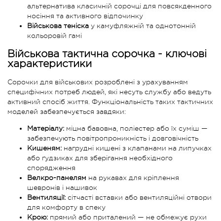
альтернатива класичній сорочці для повсякденного
носіння та активного відпочинку
Військова теніска
у камуфляжній та однотонній
кольоровій гамі
Військова тактична сорочка - ключові
характеристики
Сорочки для військових розроблені з урахуванням
специфічних потреб людей, які несуть службу або ведуть
активний спосіб життя. Функціональність таких тактичних
моделей забезпечується завдяки:
Матеріалу:
міцна бавовна, поліестер або їх суміш —
забезпечують повітропроникність і довговічність
Кишеням:
нагрудні кишені з клапанами на липучках
або ґудзиках для зберігання необхідного
спорядження
Велкро-панелям
на рукавах для кріплення
шевронів і нашивок
Вентиляції:
сітчасті вставки або вентиляційні отвори
для комфорту в спеку
Крою:
прямий або приталений — не обмежує рухи