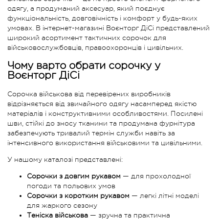
одягу, а продуманий аксесуар, який поєднує
функціональність, довговічність і комфорт у будь-яких
умовах. В інтернет-магазині Воєнторг ДіСі представлений
широкий асортимент тактичних сорочок для
військовослужбовців, правоохоронців і цивільних.
Чому варто обрати сорочку у
Воєнторг ДіСі
Сорочка військова від перевірених виробників
відрізняється від звичайного одягу насамперед якістю
матеріалів і конструктивними особливостями. Посилені
шви, стійкі до зносу тканини та продумана фурнітура
забезпечують тривалий термін служби навіть за
інтенсивного використання військовими та цивільними.
У нашому каталозі представлені:
Сорочки з довгим рукавом
— для прохолодної
погоди та польових умов
Сорочки з коротким рукавом
— легкі літні моделі
для жаркого сезону
Теніска військова
— зручна та практична