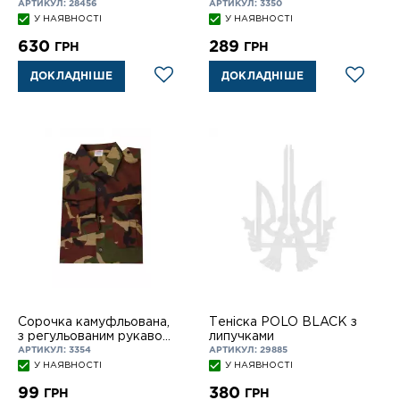
АРТИКУЛ: 28456
АРТИКУЛ: 3350
У НАЯВНОСТІ
У НАЯВНОСТІ
630
289
ГРН
ГРН
ДОКЛАДНІШЕ
ДОКЛАДНІШЕ
Сорочка камуфльована,
Теніска POLO BLACK з
з регульованим рукавом
липучками
у штани
АРТИКУЛ: 3354
АРТИКУЛ: 29885
У НАЯВНОСТІ
У НАЯВНОСТІ
99
380
ГРН
ГРН