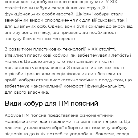
спорядження, кобури стали еволюціонувати. У XIX
столітті вони набули складніших конструкцій і
функціональних особливостей. Шкіряні кобури стали
звичайним видом спорядження як для військових, так і
для цивільних осіб. Однак, вони були схильні до зносу від
впливу вологи і часу, що призвело до необхідності
пошуку більш міцних матеріалів.
З розвитком пластикових технологій у XX столітті,
з'явилися пластикові кобури, які забезпечували легкість і
міцність. Це дало змогу істотно поліпшити якість і
довговічність спорядження. З появою тактичних видів
стрільби і розвитком спеціалізованих сил безпеки та
армій, кобури стали високотехнологічним продуктом, що
забезпечує максимальний комфорт і функціональність
для свого власника.
Види кобур для ПМ поясний
Кобура ПМ поясна представлена різноманітними
модифікаціями, адаптованими під різні типи патронів. Це
дає змогу власникам зброї обирати оптимальну кобуру
відповідно до їхніх потреб та уподобань. Зокрема, серед