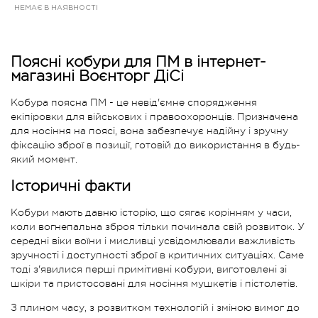
НЕМАЄ В НАЯВНОСТІ
Поясні кобури для ПМ в інтернет-
магазині Воєнторг ДіСі
Кобура поясна ПМ - це невід'ємне спорядження
екіпіровки для військових і правоохоронців. Призначена
для носіння на поясі, вона забезпечує надійну і зручну
фіксацію зброї в позиції, готовій до використання в будь-
який момент.
Історичні факти
Кобури мають давню історію, що сягає корінням у часи,
коли вогнепальна зброя тільки починала свій розвиток. У
середні віки воїни і мисливці усвідомлювали важливість
зручності і доступності зброї в критичних ситуаціях. Саме
тоді з'явилися перші примітивні кобури, виготовлені зі
шкіри та пристосовані для носіння мушкетів і пістолетів.
З плином часу, з розвитком технологій і зміною вимог до