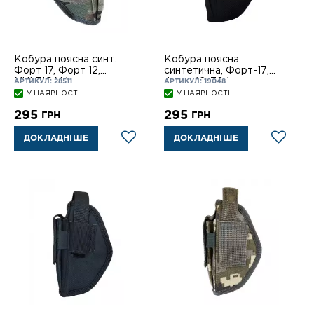
Кобура поясна синт.
Кобура поясна
Форт 17, Форт 12,
синтетична, Форт-17,
MULTICAM
Форт-12, 704
АРТИКУЛ: 28511
АРТИКУЛ: 19048
У НАЯВНОСТІ
У НАЯВНОСТІ
295
295
ГРН
ГРН
ДОКЛАДНІШЕ
ДОКЛАДНІШЕ