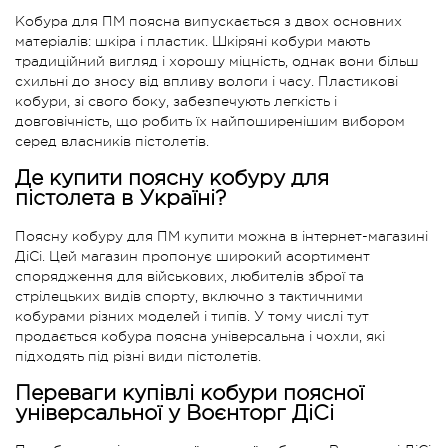
Кобура для ПМ поясна випускається з двох основних
матеріалів: шкіра і пластик. Шкіряні кобури мають
традиційний вигляд і хорошу міцність, однак вони більш
схильні до зносу від впливу вологи і часу. Пластикові
кобури, зі свого боку, забезпечують легкість і
довговічність, що робить їх найпоширенішим вибором
серед власників пістолетів.
Де купити поясну кобуру для
пістолета в Україні?
Поясну кобуру для ПМ купити можна в інтернет-магазині
ДіСі. Цей магазин пропонує широкий асортимент
спорядження для військових, любителів зброї та
стрілецьких видів спорту, включно з тактичними
кобурами різних моделей і типів. У тому числі тут
продається кобура поясна універсальна і чохли, які
підходять під різні види пістолетів.
Переваги купівлі кобури поясної
універсальної у Воєнторг ДіСі