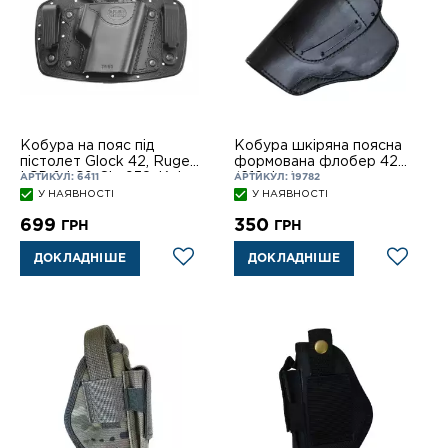
Кобура на пояс під
Кобура шкіряна поясна
пістолет Glock 42, Ruger
формована флобер 420,
LCP & LC9, Sig 938, Kel-
(212 фл.)
АРТИКУЛ: 6411
АРТИКУЛ: 19782
Tec P32, Colt Mustang,
У НАЯВНОСТІ
У НАЯВНОСТІ
Beretta N
699
350
ГРН
ГРН
ДОКЛАДНІШЕ
ДОКЛАДНІШЕ