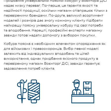
Придбання універсальної поясної кобури у Воєнторзі ДіСі
надає низку переваг. По-перше, це гарантія якості та
надійності продукції, оскільки магазин співпрацює тільки з
перевіреними брендами. По-друге, великий асортимент
моделей і розмірів дає змогу кожному клієнту підібрати
найкращу поясну універсальну кобуру під свої потреби
та вподобання. Нарешті, професійні експерти магазину
завжди готові надати допомогу з вибором покупки.
Кобура поясна є необхідним елементом спорядження як
для військових і правоохоронців. Вибір певної моделі
залежить від індивідуальних вподобань та цілей
використання, однак придбання якісного продукту в
перевіреному магазин Воєнторг ДіСі, завжди гарантує
задоволення потреб клієнта.