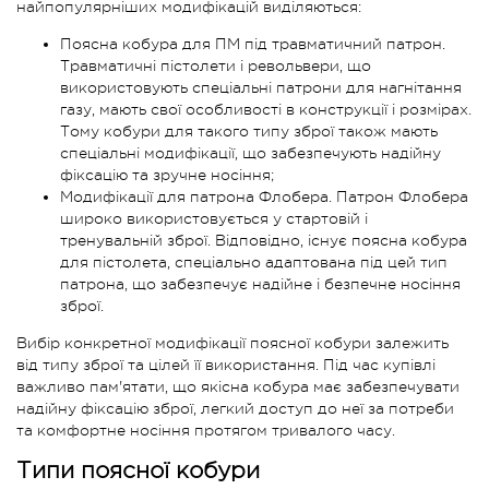
найпопулярніших модифікацій виділяються:
Поясна кобура для ПМ під травматичний патрон.
Травматичні пістолети і револьвери, що
використовують спеціальні патрони для нагнітання
газу, мають свої особливості в конструкції і розмірах.
Тому кобури для такого типу зброї також мають
спеціальні модифікації, що забезпечують надійну
фіксацію та зручне носіння;
Модифікації для патрона Флобера. Патрон Флобера
широко використовується у стартовій і
тренувальній зброї. Відповідно, існує поясна кобура
для пістолета, спеціально адаптована під цей тип
патрона, що забезпечує надійне і безпечне носіння
зброї.
Вибір конкретної модифікації поясної кобури залежить
від типу зброї та цілей її використання. Під час купівлі
важливо пам'ятати, що якісна кобура має забезпечувати
надійну фіксацію зброї, легкий доступ до неї за потреби
та комфортне носіння протягом тривалого часу.
Типи поясної кобури