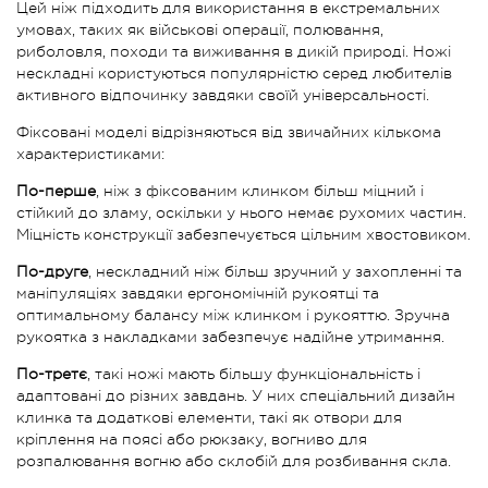
Цей ніж підходить для використання в екстремальних
умовах, таких як військові операції, полювання,
риболовля, походи та виживання в дикій природі. Ножі
нескладні користуються популярністю серед любителів
активного відпочинку завдяки своїй універсальності.
Фіксовані моделі відрізняються від звичайних кількома
характеристиками:
По-перше
, ніж з фіксованим клинком більш міцний і
стійкий до зламу, оскільки у нього немає рухомих частин.
Міцність конструкції забезпечується цільним хвостовиком.
По-друге
, нескладний ніж більш зручний у захопленні та
маніпуляціях завдяки ергономічній рукоятці та
оптимальному балансу між клинком і рукояттю. Зручна
рукоятка з накладками забезпечує надійне утримання.
По-третє
, такі ножі мають більшу функціональність і
адаптовані до різних завдань. У них спеціальний дизайн
клинка та додаткові елементи, такі як отвори для
кріплення на поясі або рюкзаку, вогниво для
розпалювання вогню або склобій для розбивання скла.