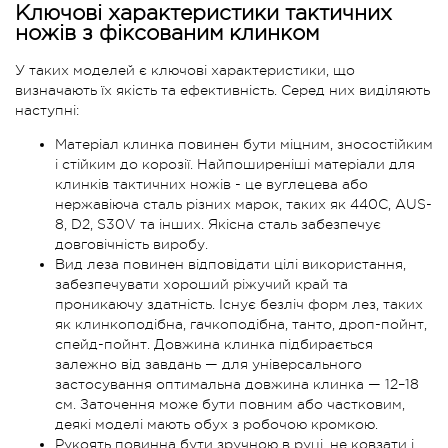
Ключові характеристики тактичних
ножів з фіксованим клинком
У таких моделей є ключові характеристики, що
визначають їх якість та ефективність. Серед них виділяють
наступні:
Матеріал клинка повинен бути міцним, зносостійким
і стійким до корозії. Найпоширеніші матеріали для
клинків тактичних ножів - це вуглецева або
нержавіюча сталь різних марок, таких як 440С, AUS-
8, D2, S30V та інших. Якісна сталь забезпечує
довговічність виробу.
Вид леза повинен відповідати цілі використання,
забезпечувати хороший ріжучий край та
проникаючу здатність. Існує безліч форм лез, таких
як клинкоподібна, гачкоподібна, танто, дроп-пойнт,
спейд-пойнт. Довжина клинка підбирається
залежно від завдань — для універсального
застосування оптимальна довжина клинка — 12–18
см. Заточення може бути повним або частковим,
деякі моделі мають обух з робочою кромкою.
Рукоять повинна бути зручною в руці, не ковзати і