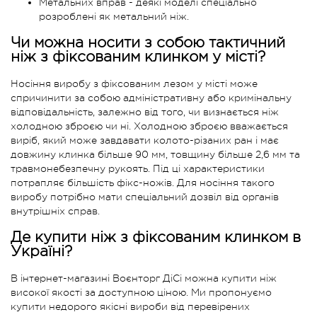
Метальних вправ - деякі моделі спеціально
розроблені як метальний ніж.
Чи можна носити з собою тактичний
ніж з фіксованим клинком у місті?
Носіння виробу з фіксованим лезом у місті може
спричинити за собою адміністративну або кримінальну
відповідальність, залежно від того, чи визнається ніж
холодною зброєю чи ні. Холодною зброєю вважається
виріб, який може завдавати колото-різаних ран і має
довжину клинка більше 90 мм, товщину більше 2,6 мм та
травмонебезпечну рукоять. Під ці характеристики
потрапляє більшість фікс-ножів. Для носіння такого
виробу потрібно мати спеціальний дозвіл від органів
внутрішніх справ.
Де купити ніж з фіксованим клинком в
Україні?
В інтернет-магазині Воєнторг ДіСі можна купити ніж
високої якості за доступною ціною. Ми пропонуємо
купити недорого якісні вироби від перевірених