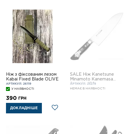
Ніж з фіксованим лезом
SALE Ніж Kanetsune
Kabai Fixed Blade OLIVE
Minamoto Kanemasa
Santoku 180 мм -
АРТИКУЛ: 26119
АРТИКУЛ: 25278
Allzweckmesser
НЕМАЄ В НАЯВНОСТІ
У НАЯВНОСТІ
390
ГРН
ДОКЛАДНІШЕ