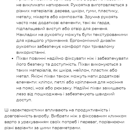
не викликати натирання. Рукоятка виготовляється з
різних матеріалів: дерева, шкіри, гуми, пластику,
металу, мікарта або композитів. Зручна рукоять
часто має додаткові елементи, такі як гарда,
підпальцевий виступ або отвір для ременя.
Накладки на рукоятку можуть бути текстурованими
для кращого утримання. Ергономічний дизайн
рукоятки забезпечує комфорт при тривалому
використанні.
Піхви повинні надійно фіксувати ніж і забезпечувати
його безпеку та доступність. Піхви виконуються з
таких матеріалів, як шкіра, нейлон, пластик або
метал. Якісні піхви також можуть мати додаткові
елементи: кліпси, петлі або кріплення для носіння
на поясі, нозі або рюкзаку. Надійні піхви захищають
лезо від пошкоджень і забезпечують швидкий
доступ.
Ці характеристики впливають на продуктивність і
довговічність виробу. Вибрати ніж з фіксованим клинком
варто з урахуванням своїх потреб і переваг, порівнюючи
різні варіанти за цими параметрами.