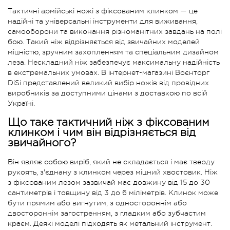
Тактичні армійські ножі з фіксованим клинком — це
надійні та універсальні інструменти для виживання,
самооборони та виконання різноманітних завдань на полі
бою. Такий ніж відрізняється від звичайних моделей
міцністю, зручним захопленням та спеціальним дизайном
леза. Нескладний ніж забезпечує максимальну надійність
в екстремальних умовах. В інтернет-магазині Воєнторг
DiSi представлений великий вибір ножів від провідних
виробників за доступними цінами з доставкою по всій
Україні.
Що таке тактичний ніж з фіксованим
клинком і чим він відрізняється від
звичайного?
Він являє собою виріб, який не складається і має тверду
рукоять, з'єднану з клинком через міцний хвостовик. Ніж
з фіксованим лезом зазвичай має довжину від 15 до 30
сантиметрів і товщину від 3 до 6 міліметрів. Клинок може
бути прямим або вигнутим, з одностороннім або
двостороннім загостренням, з гладким або зубчастим
краєм. Деякі моделі підходять як метальний інструмент.