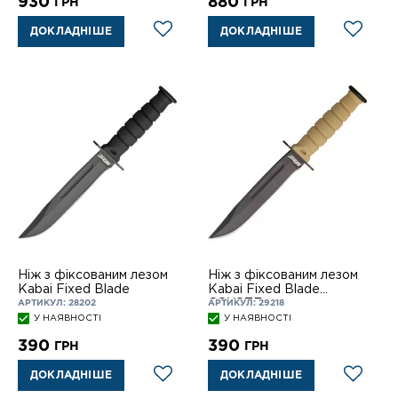
930
880
ГРН
ГРН
ДОКЛАДНІШЕ
ДОКЛАДНІШЕ
Ніж з фіксованим лезом
Ніж з фіксованим лезом
Kabai Fixed Blade
Kabai Fixed Blade
COYOTE
АРТИКУЛ: 28202
АРТИКУЛ: 29218
У НАЯВНОСТІ
У НАЯВНОСТІ
390
390
ГРН
ГРН
ДОКЛАДНІШЕ
ДОКЛАДНІШЕ