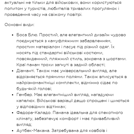
актуальні не тільки для військових, вони користуються
попитом у туристів, любителів тривалих прогулянок і
проведення часу на свіжому повітрі.
Основні види:
Боса Блю. Простий, але елегантний дизайн чудово
поєднується з камуфляжним забарвленням,
простим матеріалом і пасує під різний одяг. Їх
носять під стандартні військові костюми,
повсякденний, пляжний стиль, зокрема з шортами.
Краї панам трохи загнуті в задній області;
Діаманті. Також має універсальний вигляд, але
відрізняється прямими полями. Також вписується в
найрізноманітніші комплекти, відмінно сідає по
будь-якій голові;
Гембер. Має елегантніший вигляд, нагадуючи
капелюх. Військові варіації дещо спрощені і шиються
у відповідних відтінках;
Федора-Каладо. Панама ідеальна для спекотного
клімату, забезпечує комфорт і має привабливий
вигляд;
Аутбек-Макана. Затребувана для ковбоїв і