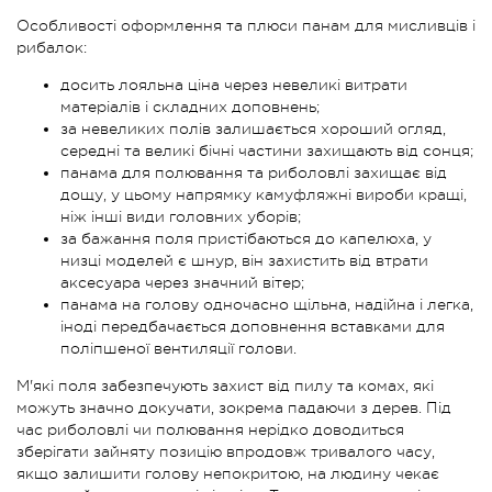
Особливості оформлення та плюси панам для мисливців і
рибалок:
досить лояльна ціна через невеликі витрати
матеріалів і складних доповнень;
за невеликих полів залишається хороший огляд,
середні та великі бічні частини захищають від сонця;
панама для полювання та риболовлі захищає від
дощу, у цьому напрямку камуфляжні вироби кращі,
ніж інші види головних уборів;
за бажання поля пристібаються до капелюха, у
низці моделей є шнур, він захистить від втрати
аксесуара через значний вітер;
панама на голову одночасно щільна, надійна і легка,
іноді передбачається доповнення вставками для
поліпшеної вентиляції голови.
М'які поля забезпечують захист від пилу та комах, які
можуть значно докучати, зокрема падаючи з дерев. Під
час риболовлі чи полювання нерідко доводиться
зберігати зайняту позицію впродовж тривалого часу,
якщо залишити голову непокритою, на людину чекає