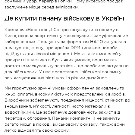
сонячний удар, перегрів і опіки. Тому аксесуар посідає
заслужене місце серед екіпіровки.
Де купити панаму військову в Україні
Компанія «Воєнторг ДіСі» пропонує купити панаму в
Києві, основа асортименту – аксесуари з камуфльованим
забарвленням. Продукція за форматом НАТО актуальна
для пустелі, степу, при крої за DPM типажем вироби
підійдуть для лісової місцевості. Мета таких моделей у
прикритті власника в будь-яких умовах, вони мають
достатню маскувальну здатність, що особливо актуально
для військових. У нас представлені військові панами у
всіх камуфляжних відтінках і з різним дизайном.
Ми гарантуємо зручні умови оформлення замовлень та
їхньої оплати, високу якість усіх представлених виробів.
Виробники забезпечують поєднання міцності, стійкості до
зношування, м'якості, легкості, часто матеріали є
водостійкими. Це забезпечує довговічність, захист від
перегріву, обгорання. Панами компактні й не займуть
багато місця в поході, військовому рюкзаку, також вони
легко відновлять свою форму.