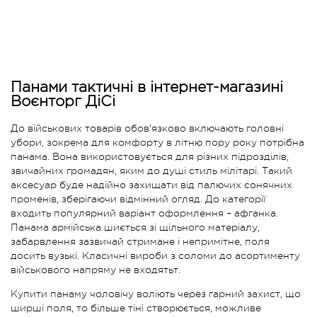
Панами тактичні в інтернет-магазині
Воєнторг ДіСі
До військових товарів обов'язково включають головні
убори, зокрема для комфорту в літню пору року потрібна
панама. Вона використовується для різних підрозділів,
звичайних громадян, яким до душі стиль мілітарі. Такий
аксесуар буде надійно захищати від палючих сонячних
променів, зберігаючи відмінний огляд. До категорії
входить популярний варіант оформлення – афганка.
Панама армійська шиється зі щільного матеріалу,
забарвлення зазвичай стримане і непримітне, поля
досить вузькі. Класичні вироби з соломи до асортименту
військового напряму не входятьт.
Купити панаму чоловічу воліють через гарний захист, що
ширші поля, то більше тіні створюється, можливе