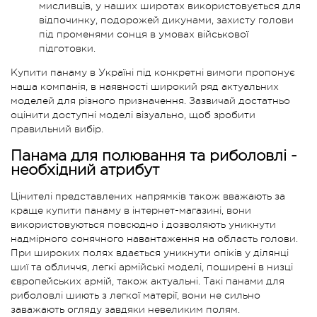
мисливців, у наших широтах використовується для
відпочинку, подорожей дикунами, захисту голови
під променями сонця в умовах військової
підготовки.
Купити панаму в Україні під конкретні вимоги пропонує
наша компанія, в наявності широкий ряд актуальних
моделей для різного призначення. Зазвичай достатньо
оцінити доступні моделі візуально, щоб зробити
правильний вибір.
Панама для полювання та риболовлі -
необхідний атрибут
Цінителі представлених напрямків також вважають за
краще купити панаму в інтернет-магазині, вони
використовуються повсюдно і дозволяють уникнути
надмірного сонячного навантаження на область голови.
При широких полях вдається уникнути опіків у ділянці
шиї та обличчя, легкі армійські моделі, поширені в низці
європейських армій, також актуальні. Такі панами для
риболовлі шиють з легкої матерії, вони не сильно
заважають огляду завдяки невеликим полям.