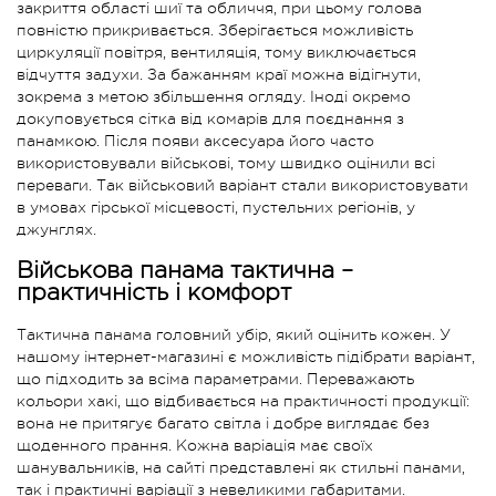
закриття області шиї та обличчя, при цьому голова
повністю прикривається. Зберігається можливість
циркуляції повітря, вентиляція, тому виключається
відчуття задухи. За бажанням краї можна відігнути,
зокрема з метою збільшення огляду. Іноді окремо
докуповується сітка від комарів для поєднання з
панамкою. Після появи аксесуара його часто
використовували військові, тому швидко оцінили всі
переваги. Так військовий варіант стали використовувати
в умовах гірської місцевості, пустельних регіонів, у
джунглях.
Військова панама тактична –
практичність і комфорт
Тактична панама головний убір, який оцінить кожен. У
нашому інтернет-магазині є можливість підібрати варіант,
що підходить за всіма параметрами. Переважають
кольори хакі, що відбивається на практичності продукції:
вона не притягує багато світла і добре виглядає без
щоденного прання. Кожна варіація має своїх
шанувальників, на сайті представлені як стильні панами,
так і практичні варіації з невеликими габаритами.