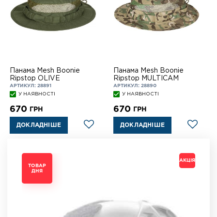
Панама Mesh Boonie
Панама Mesh Boonie
Ripstop OLIVE
Ripstop MULTICAM
АРТИКУЛ: 28891
АРТИКУЛ: 28890
У НАЯВНОСТІ
У НАЯВНОСТІ
670
670
ГРН
ГРН
ДОКЛАДНІШЕ
ДОКЛАДНІШЕ
АКЦІЯ
АКЦІЯ
АКЦІЯ
АКЦІЯ
ТОВАР
ТОВАР
ТОВАР
ТОВАР
ДНЯ
ДНЯ
ДНЯ
ДНЯ