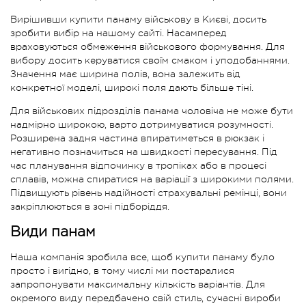
Вирішивши купити панаму військову в Києві, досить
зробити вибір на нашому сайті. Насамперед
враховуються обмеження військового формування. Для
вибору досить керуватися своїм смаком і уподобаннями.
Значення має ширина полів, вона залежить від
конкретної моделі, широкі поля дають більше тіні.
Для військових підрозділів панама чоловіча не може бути
надмірно широкою, варто дотримуватися розумності.
Розширена задня частина впиратиметься в рюкзак і
негативно позначиться на швидкості пересування. Під
час планування відпочинку в тропіках або в процесі
сплавів, можна спиратися на варіації з широкими полями.
Підвищують рівень надійності страхувальні ремінці, вони
закріплюються в зоні підборіддя.
Види панам
Наша компанія зробила все, щоб купити панаму було
просто і вигідно, в тому числі ми постаралися
запропонувати максимальну кількість варіантів. Для
окремого виду передбачено свій стиль, сучасні вироби