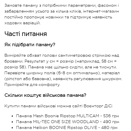
Замовте панаму з потрібними параметрами, фасоном і
забарвленням усього за кілька кліків, інтернет-магазин
постійно пропонує новинки та підтримує наявність
ходових варіацій.
Часті питання
Як підібрати панаму?
Виміряйте обхват голови сантиметровою стрічкою над
бровами. Результат у см = розмір (наприклад, 58 см =
розмір 58). Панама має щільно сидіти, але не тиснути.
Перевірте ширину полів (6-8 см оптимально), матеріал
(ріпстоп або бавовна), наявність регулювання шнурком.
Приміряйте для комфорту.
Скільки коштує військова панама?
Купити панами військові можна сайті Воєнторг ДіСі
Панама Mesh Boonie Ripstop MULTICAM - 536 грн
Панама MIL-TEC ONE SIZE WOODLAND - 490 грн
Панама Helikon BOONIE Ripstop OLIVE - 480 грн