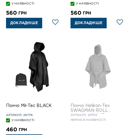
У НАЯВНОСТІ
У НАЯВНОСТІ
560
560
ГРН
ГРН
ДОКЛАДНІШЕ
ДОКЛАДНІШЕ
Пончо Mil-Tec BLACK
Пончо Helikon-Tex
SWAGMAN ROLL
Adaptive OLIVE
АРТИКУЛ: 29776
АРТИКУЛ: 28769
НЕМАЄ В НАЯВНОСТІ
У НАЯВНОСТІ
460
ГРН