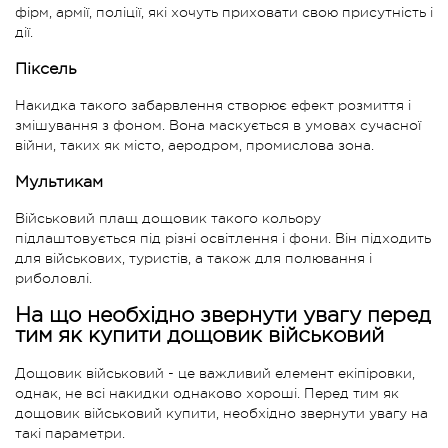
фірм, армії, поліції, які хочуть приховати свою присутність і
дії.
Піксель
Накидка такого забарвлення створює ефект розмиття і
змішування з фоном. Вона маскується в умовах сучасної
війни, таких як місто, аеродром, промислова зона.
Мультикам
Військовий плащ дощовик такого кольору
підлаштовується під різні освітлення і фони. Він підходить
для військових, туристів, а також для полювання і
риболовлі.
На що необхідно звернути увагу перед
тим як купити дощовик військовий
Дощовик військовий - це важливий елемент екіпіровки,
однак, не всі накидки однаково хороші. Перед тим як
дощовик військовий купити, необхідно звернути увагу на
такі параметри.