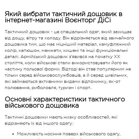
Який вибрати тактичний дощовик в
інтернет-магазині Воєнторг ДіСі
Тактичний дощовик - це спеціальний одяг, який захищає
від дощу, вітру та холоду. Він відрізняється від звичайного
дощовика тим, що має міцніший матеріал, камуфляжний
колір, капюшон, манжети, кишені та інші функціональні
деталі. Армійський дощовик з'явився на початку XX
століття, коли військові стали використовувати його як
частину польової форми. Відтоді він став популярним не
тільки серед військовослужбовців, а й серед цивільних,
які займаються активними видами відпочинку, як-от
полювання, риболовля, туризм і спорт..
Основні характеристики тактичного
військового дощовика
Тактичні дощовики мають низку особливостей, які
відрізняють їх від іншого одягу:
Можливість носіння поверх військового одягу,