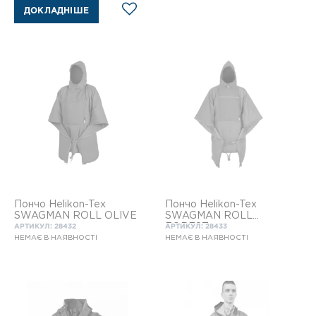
ДОКЛАДНІШЕ
Пончо Helikon-Tex
Пончо Helikon-Tex
SWAGMAN ROLL OLIVE
SWAGMAN ROLL
FOREST
АРТИКУЛ: 28432
АРТИКУЛ: 28433
НЕМАЄ В НАЯВНОСТІ
НЕМАЄ В НАЯВНОСТІ