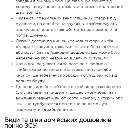
завдяки вільному крою. Це підвищує захист від
холоду, вітру і вологи, оскільки створює додатковий
шар ізоляції.
Наявність спеціальних вентиляційних отворів під
рукавами, на спині та на грудях, які забезпечують
циркуляцію повітря і запобігають перегріванню та
потовиділенню.
Легкий доступ до кишень основної форми крізь
отвори. Це зручно, оскільки не потрібно піднімати
або розстібати військовий дощовик, що може бути
небезпечно або незручно в деяких ситуаціях.
Капюшон регулюється за розміром, формою і
глибиною за допомогою шнурків, липучок або
кнопок. Це забезпечує хороший огляд, захист від
води та бруду.
Дощовик армійський оснащений вологозахисними
блискавками на кишенях. Це дає змогу зберігати
важливі предмети, як-от карта, компас, ліхтарик або
ніж, і не турбуватися про те, що вони можуть
промокнути та забруднитися.
Види та ціни армійських дощовиків
пончо ЗСУ