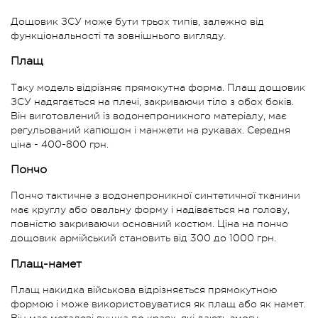
Дощовик ЗСУ може бути трьох типів, залежно від
функціональності та зовнішнього вигляду.
Плащ
Таку модель відрізняє прямокутна форма. Плащ дощовик
ЗСУ надягається на плечі, закриваючи тіло з обох боків.
Він виготовлений із водонепроникного матеріалу, має
регульований капюшон і манжети на рукавах. Середня
ціна - 400-800 грн.
Пончо
Пончо тактичне з водонепроникної синтетичної тканини
має круглу або овальну форму і надівається на голову,
повністю закриваючи основний костюм. Ціна на пончо
дощовик армійський становить від 300 до 1000 грн.
Плащ-намет
Плащ накидка військова відрізняється прямокутною
формою і може використовуватися як плащ або як намет.