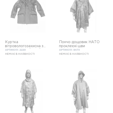
Куртка
Пончо-дощовик НАТО
вітровологозахисна з
проклеєні шви
трьохшарової мембрани
АРТИКУЛ: 2220
АРТИКУЛ: 8473
НЕМАЄ В НАЯВНОСТІ
НЕМАЄ В НАЯВНОСТІ