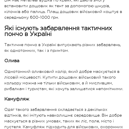
Він має металеві вушка по краях, які дають змогу
встановити дощовик як тент за допомогою шнурів,
кілочків або палиць. Плащ дощовик військовий коштує в
середньому 600-1000 грн.
Які існують забарвлення тактичних
пончо в Україні
Тактичне пончо в Україні випускають різних забарвлень,
як однотонних, так і з принтом.
Олива
Однотонний оливковий колір, який добре маскується в
лісовій місцевості. Купити дощовик військовий такого
кольору можна не тільки військовим, а й мисливцям,
рибалкам і туристам, які хочуть залишатися непомітними.
Камуфляж
Одяг такого забарвлення складається з декількох
відтінків, які імітують навколишнє середовище. Він добре
маскується в різних умовах, таких як ліс, поле, місто і
пустеля. Камуфляж підходить для військових, охоронних