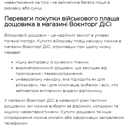
навантаження на тіло і не займатиме багато місця в
рюкзаку або сумці.
Переваги покупки військового плаща
дощовика в магазині Воєнторг ДіСі
Військовий дощовик - це надійний захист в умовах
поганої погоди. Купити військову плащ накидку можна в
магазині Воєнторг ДіСі, отримавши при цьому низку
переваг:
міцну екіпіровку із сучасних тканин;
водонепроникний дощовик, що захищає від
промокання і переохолодження;
універсальну накидку, яка підходить як для
військових, так і для мисливців, рибалок і всіх, хто
займається активними видами відпочинку.
У магазині Воєнторг ДіСі в наявності різні тактичні
дощовики, які можна вибрати за фасоном, кольором та
іншими характеристиками. Купити дощовик та інше
спорядження можна онлайн або оформивши замовлення
телефоном.