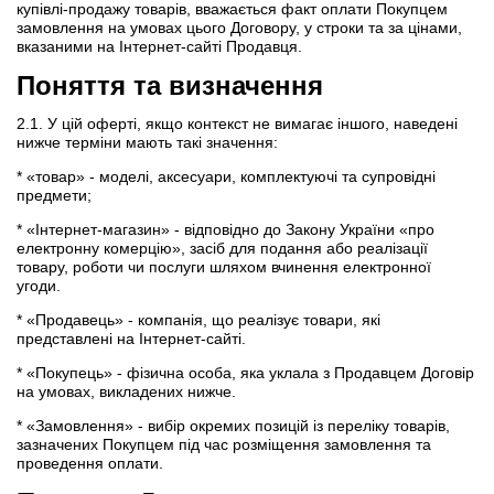
купівлі-продажу товарів, вважається факт оплати Покупцем
замовлення на умовах цього Договору, у строки та за цінами,
вказаними на Інтернет-сайті Продавця.
Поняття та визначення
2.1. У цій оферті, якщо контекст не вимагає іншого, наведені
нижче терміни мають такі значення:
* «товар» - моделі, аксесуари, комплектуючі та супровідні
предмети;
* «Інтернет-магазин» - відповідно до Закону України «про
електронну комерцію», засіб для подання або реалізації
товару, роботи чи послуги шляхом вчинення електронної
угоди.
* «Продавець» - компанія, що реалізує товари, які
представлені на Інтернет-сайті.
* «Покупець» - фізична особа, яка уклала з Продавцем Договір
на умовах, викладених нижче.
* «Замовлення» - вибір окремих позицій із переліку товарів,
зазначених Покупцем під час розміщення замовлення та
проведення оплати.