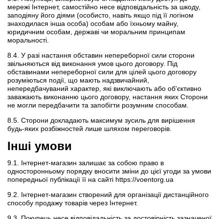
мережі Інтернет, самостійно несе відповідальність за шкоду,
заподіяну його діями (особисто, навіть якщо під її логіном
знаходилася інша особа) особам або їхньому майну,
юридичним особам, державі чи моральним принципам
моральності.
8.4. У разі настання обставин непереборної сили сторони
звільняються від виконання умов цього договору. Під
обставинами непереборної сили для цілей цього договору
розуміються події, що мають надзвичайний,
непередбачуваний характер, які виключають або об'єктивно
заважають виконанню цього договору, настання яких Сторони
не могли передбачити та запобігти розумним способам.
8.5. Сторони докладають максимум зусиль для вирішення
будь-яких розбіжностей лише шляхом переговорів.
Інші умови
9.1. Інтернет-магазин залишає за собою право в
односторонньому порядку вносити зміни до цієї угоди за умови
попередньої публікації її на сайті https://voentorg.ua
9.2. Інтернет-магазин створений для організації дистанційного
способу продажу товарів через Інтернет.
9.3. Покупець несе відповідальність за достовірність зазначеної