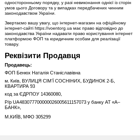
односторонньому порядку, у разі невиконання однієї із сторін
умов цього Договору та у випадках передбачених чинним
законодавством України.
Звертаємо вашу увагу, що інтернет-магазин на офіційному
інтернет-сайті https://voentorg.ua має право відповідно до
законодавства України надавати право користування інтернет
платформою ФОП та юридичним особам для реалізації
товару.
Реквізити Продавця
Продавець:
ФОП Бенюх Наталія Станіславівна
м. Київ,
ВУЛИЦЯ СІМ'Ї СОСНІНИХ, БУДИНОК 2-Б,
КВАРТИРА 93
код за ЄДРПОУ
14360080
,
Р/р
UA483077700000026005611157073
у банку
АТ «А–
БАНК»
,
М.КИЇВ, МФО 305299