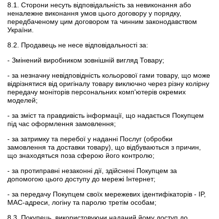
8.1. Сторони несуть відповідальність за невиконання або
неналежне виконання умов цього договору у порядку,
передбаченому цим договором та чинним законодавством
України.
8.2. Продавець не несе відповідальності за:
- Змінений виробником зовнішній вигляд Товару;
- за незначну невідповідність кольорової гами товару, що може
відрізнятися від оригіналу товару виключно через різну колірну
передачу моніторів персональних комп'ютерів окремих
моделей;
- за зміст та правдивість інформації, що надається Покупцем
під час оформлення замовлення;
- за затримку та перебої у наданні Послуг (обробки
замовлення та доставки товару), що відбуваються з причин,
що знаходяться поза сферою його контролю;
- за протиправні незаконні дії, здійснені Покупцем за
допомогою цього доступу до мережі Інтернет;
- за передачу Покупцем своїх мережевих ідентифікаторів - IP,
MAC-адреси, логіну та паролю третім особам;
8.3. Покупець, використовуючи наданий йому доступ до