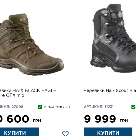
евики HAIX BLACK EAGLE
Черевики Haix Scout Bl
ure GTX mid
КУЛ: 27098
У НАЯВНОСТІ
АРТИКУЛ: 11231
0 600
9 999
ГРН
ГРН
КУПИТИ
КУПИТИ