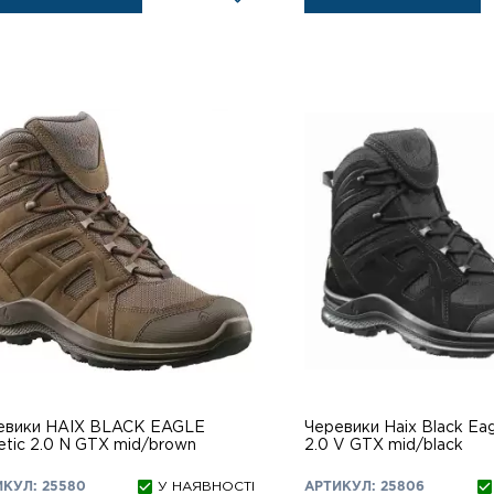
евики HAIX BLACK EAGLE
Черевики Haix Black Eag
etic 2.0 N GTX mid/brown
2.0 V GTX mid/black
ИКУЛ: 25580
У НАЯВНОСТІ
АРТИКУЛ: 25806