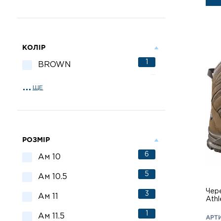
КОЛІР
1
BROWN
ЩЕ
РОЗМІР
6
Ам 10
5
Ам 10.5
Чер
3
Ам 11
Athl
1
Ам 11.5
АРТ