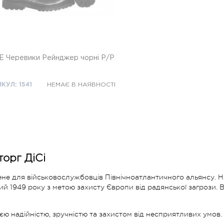
E Черевики Рейнджер чорні Р/Р
КУЛ: 1541
НЕМАЄ В НАЯВНОСТІ
орг ДіСі
не для військовослужбовців Північноатлантичного альянсу. Н
ий 1949 року з метою захисту Європи від радянської загрози. 
ю надійністю, зручністю та захистом від несприятливих умов.