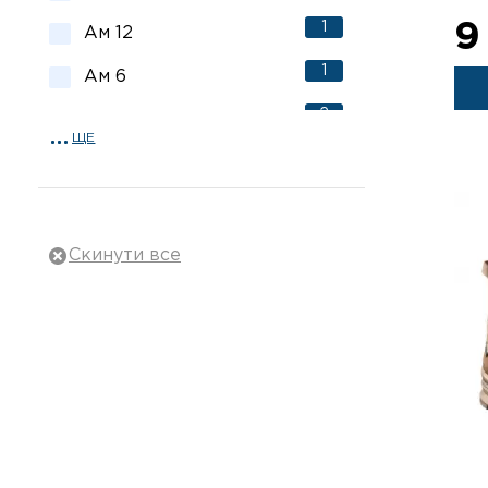
9
1
Ам 12
1
Ам 6
2
Ам 6.5
ЩЕ
3
Ам 7
4
Ам 7.5
5
Ам 8
3
Ам 8.5
4
Ам 9
4
Ам 9.5