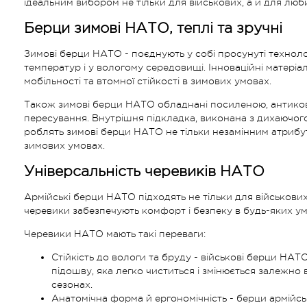
ідеальним вибором не тільки для військових, а й для люб
Берци зимові НАТО, теплі та зручні
Зимові берци НАТО - поєднують у собі просунуті технологі
температур і у вологому середовищі. Інноваційні матері
мобільності та втомної стійкості в зимових умовах.
Також зимові берци НАТО обладнані посиленою, антиков
пересування. Внутрішня підкладка, виконана з дихаючого
роблять зимові берци НАТО не тільки незамінним атрибуто
зимових умовах.
Універсальність черевиків НАТО
Армійські берци НАТО підходять не тільки для військових
черевики забезпечують комфорт і безпеку в будь-яких ум
Черевики НАТО мають такі переваги:
Стійкість до вологи та бруду - військові берци НА
підошву, яка легко чиститься і змінюється залежно 
сезонах.
Анатомічна форма й ергономічність - берци армійсь