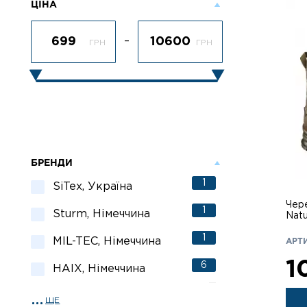
ЦІНА
–
ГРН
ГРН
БРЕНДИ
1
SiTex, Україна
Чер
1
Sturm, Німеччина
Nat
1
MIL-TEC, Німеччина
АРТИ
1
6
HAIX, Німеччина
ЩЕ