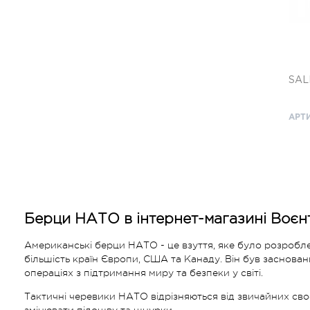
SAL
АРТИ
Берци НАТО в інтернет-магазині Воєнт
Американські берци НАТО - це взуття, яке було розробле
більшість країн Європи, США та Канаду. Він був заснован
операціях з підтримання миру та безпеки у світі.
Тактичні черевики НАТО відрізняються від звичайних своє
змінювати підошву та шнурки.