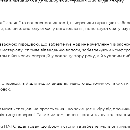
ителів активного відпочинку та екстремальних видів спорту.
ї ізоляції та водонепроникності, ці черевики гарантують збере
али, що використовуються у виготовленні, полегшують вагу вз
заючою підошвою, що забезпечує надійне зчеплення із засні
 матеріалу, сприяє відведенню вологи, забезпечуючи комфорт 
м військових операцій у холодну пору року, а й чудовим вибор
 операцій, а й для інших видів активного відпочинку, таких 
овах.
ТО мають спеціальне просочення, що захищає шкіру від проникн
від типу поверхні. Таким чином, вони підходять для полювання,
кі НАТО адаптовані до форми стопи та забезпечують оптималь