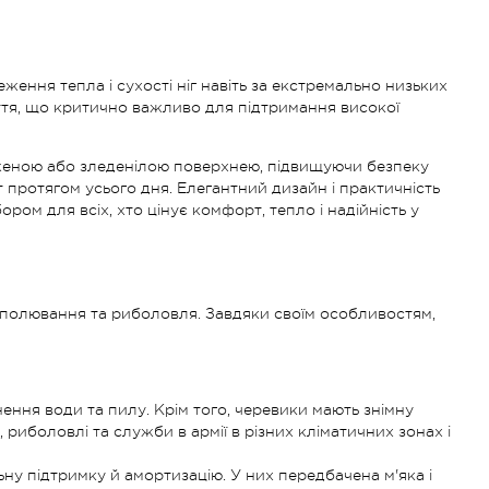
ження тепла і сухості ніг навіть за екстремально низьких
уття, що критично важливо для підтримання високої
женою або зледенілою поверхнею, підвищуючи безпеку
протягом усього дня. Елегантний дизайн і практичність
ом для всіх, хто цінує комфорт, тепло і надійність у
як полювання та риболовля. Завдяки своїм особливостям,
ення води та пилу. Крім того, черевики мають знімну
 риболовлі та служби в армії в різних кліматичних зонах і
ну підтримку й амортизацію. У них передбачена м'яка і