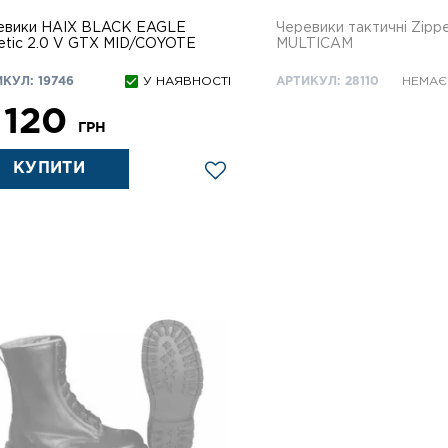
евики HAIX BLACK EAGLE
Черевики тактичні Zipp
Atlhetic 2.0 V GTX MID/COYOTE
MULTICAM
КУЛ: 19746
У НАЯВНОСТІ
АРТИКУЛ: 28110
НЕМАЄ
 120
ГРН
КУПИТИ