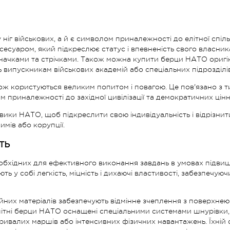
ніг військових, а й є символом приналежності до елітної спіль
есуаром, який підкреслює статус і впевненість свого власника
значками та стрічками. Також можна купити берци НАТО оригі
 випускникам військових академій або спеціальних підрозділів
 користуються великим попитом і повагою. Це пов'язано з ти
м приналежності до західної цивілізації та демократичних цін
вики НАТО, щоб підкреслити свою індивідуальність і відрізни
мів або корупції.
ть
еобхідних для ефективного виконання завдань в умовах підви
ть у собі легкість, міцність і дихаючі властивості, забезпечу
ійних матеріалів забезпечують відмінне зчеплення з поверхн
о, літні берци НАТО оснащені спеціальними системами шнурівк
с тривалих маршів або інтенсивних фізичних навантажень. Їхні