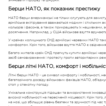
Берци НАТО, як показник престижу
НАТО берци американські не тільки слугують для захисту 
армійське екіпірування вважаються модним і стильним акс
кольорів і фасонів, а також прикрашають їх нашивками, 
досягнення. Наприклад, у США військове взуття вручають
У країнах колишнього СНД армійські черевики НАТО також
комфортом. Крім того, військове взуття НАТО є свідчення
Багато жителів країн СНД прагнуть купити армійські чере
засіб самовираження і протесту проти авторитарних режи
Берци літні НАТО, комфорт і мобільніс
Літні берци НАТО - це символ комфорту і мобільності, н
багаторічного досвіду військових фахівців НАТО, об'єдную
стоп у спекотну погоду.
Унікальна конструкція підошви та використання інновац
високої мобільності на пересіченій місцевості. Крім тог
на нозі, що збільшує рівень безпеки та зручності під ча