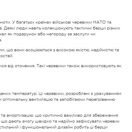
ноти. У багатьох країнах військові черевики НАТО та
. Деякі люди навіть колекціонують тактичні берци різних
нал як подарунок або нагороду за заслуги чи
.
м, що вони асоціюються з високою якістю, надійністю та
ностей.
тися від оточення. Такі черевики також використовують як
щених температур. Ці черевики, розроблені з урахуванням
ючи оптимальну вентиляцію та запобігаючи перегріванню
ею та амортизацію, що критично важливо для збереження
и, що дають змогу швидко та надійно зафіксувати черевик
й стильний і функціональний дизайн робить ці берци