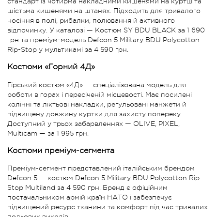
стандарт із чотирма накладними кишенями на куртці та
шістьма кишенями на штанях. Підходить для тривалого
носіння в полі, рибалки, полювання й активного
відпочинку. У каталозі — Костюм SY BDU BLACK за 1 690
грн та преміум-модель Defcon 5 Military BDU Polycotton
Rip-Stop у мультикамі за 4 590 грн.
Костюми «Горний 4Д»
Гірський костюм «4Д» — спеціалізована модель для
роботи в горах і пересіченій місцевості. Має посилені
колінні та ліктьові накладки, регульовані манжети й
підвищену довжину куртки для захисту попереку.
Доступний у трьох забарвленнях — OLIVE, PIXEL,
Multicam — за 1 995 грн.
Костюми преміум-сегмента
Преміум-сегмент представлений італійським брендом
Defcon 5 — костюм Defcon 5 Military BDU Polycotton Rip-
Stop Multiland за 4 590 грн. Бренд є офіційним
постачальником армій країн НАТО і забезпечує
підвищений ресурс тканини та комфорт під час тривалих
польових виходів.