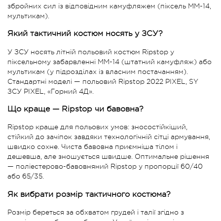
збройних сил із відповідним камуфляжем (піксель ММ-14,
мультикам).
Який тактичний костюм носять у ЗСУ?
У ЗСУ носять літній польовий костюм Ripstop у
піксельному забарвленні ММ-14 (штатний камуфляж) або
мультикам (у підрозділах із власним постачанням).
Стандартні моделі — польовий Ripstop 2022 PIXEL, SY
ЗСУ PIXEL, «Горний 4Д».
Що краще — Ripstop чи бавовна?
Ripstop краще для польових умов: зносостійкіший,
стійкий до зачіпок завдяки технологічній сітці армування,
швидко сохне. Чиста бавовна приємніша тілом і
дешевша, але зношується швидше. Оптимальне рішення
— поліестерово-бавовняний Ripstop у пропорції 60/40
або 65/35.
Як вибрати розмір тактичного костюма?
Розмір береться за обхватом грудей і талії згідно з