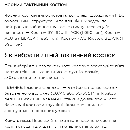
Чорний тактичний костюм
Чорний костюм використовується спецпідрозділами МВС,
охоронними структурами та для нічних задач, де
нейтральне забарвлення дає тактичну перевагу. У
наявності — Костюм SY BDU BLACK (1 690 грн), Костюм
ACU SY BLACK (1 850 грн), Костюм ACU Ripstop BLACK (1
390 грн).
Як вибрати літній тактичний костюм
При виборі літнього тактичного костюма враховуйте п'ять
параметрів: тип тканини, конструкцію, розмір,
забарвлення та призначення.
Тканина.
Базовий стандарт — Ripstop із поліестерово-
бавовняного волокна (60/40 або 65/35). Mini-Ripstop
легший і м'якший, але менш стійкий до зачіпок. Чисто
бавовняні костюми зручніші тілом, але швидше
зношуються в польових умовах.
Конструкція.
Перевіряйте наявність посилених зон на
колінах і сідницях штанів, накладних панелей під