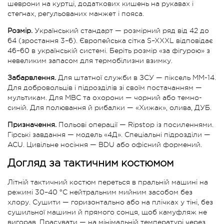
шеврони на куртці, додаткових кишень на рукавах і
стегнах, регульованих манжет і пояса.
Розмір.
Український стандарт — розмірний ряд від 42 до
64 (зростання 3–6). Європейська сітка S–XXXL відповідає
46–60 в українській системі. Беріть розмір «за фігурою» з
невеликим запасом для термобілизни взимку.
Забарвлення.
Для штатної служби в ЗСУ — піксель ММ-14.
Для добровольців і підрозділів зі своїм постачанням —
мультикам. Для МВС та охорони — чорний або темно-
синій. Для полювання й рибалки — «Хижак», олива, ДУБ.
Призначення.
Польові операції — Ripstop із посиленнями.
Гірські завдання — модель «4Д». Спеціальні підрозділи —
ACU. Цивільне носіння — BDU або офісний формений.
Догляд за тактичним костюмом
Літній тактичний костюм переться в пральній машині на
режимі 30–40 °C нейтральним мийним засобом без
хлору. Сушити — горизонтально або на плічках у тіні, без
сушильної машини й прямого сонця, щоб камуфляж не
вигорав. Прасувати — на мінімальній температурі через