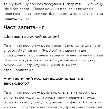
тонку тканину або без прасування. Зберігати — у сухому
місці без вологи. Перед кожним польовим виходом
перевіряти шви, липучки, блискавки та посилені зони на
пошкодження.
Часті запитання
Що таке тактичний костюм?
Тактичний костюм — це комплект із куртки та штанів зі
зносостійкої тканини (Ripstop) із кишенями для
спорядження, посиленими зонами та анатомічним кроєм.
Використовується військовослужбовцями, поліцією,
охоронними структурами, мисливцями та
страйкболістами.
Чим тактичний костюм відрізняється від
військового?
Тактичний костюм — це функціональна категорія, що
включає всі моделі для оперативних завдань (поліція,
охорона, спецпідрозділи, цивільні професії). Військовий
костюм — підкатегорія тактичного, призначена саме для