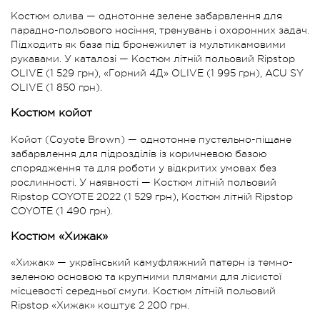
Костюм олива — однотонне зелене забарвлення для
парадно-польового носіння, тренувань і охоронних задач.
Підходить як база під бронежилет із мультикамовими
рукавами. У каталозі — Костюм літній польовий Ripstop
OLIVE (1 529 грн), «Горний 4Д» OLIVE (1 995 грн), ACU SY
OLIVE (1 850 грн).
Костюм койот
Койот (Coyote Brown) — однотонне пустельно-піщане
забарвлення для підрозділів із коричневою базою
спорядження та для роботи у відкритих умовах без
рослинності. У наявності — Костюм літній польовий
Ripstop COYOTE 2022 (1 529 грн), Костюм літній Ripstop
COYOTE (1 490 грн).
Костюм «Хижак»
«Хижак» — український камуфляжний патерн із темно-
зеленою основою та крупними плямами для лісистої
місцевості середньої смуги. Костюм літній польовий
Ripstop «Хижак» коштує 2 200 грн.