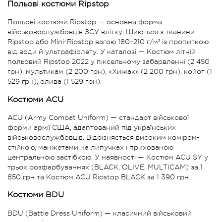
Польові костюми Ripstop
Польові костюми Ripstop — основна форма
військовослужбовців ЗСУ влітку. Шиються з тканини
Ripstop або Mini-Ripstop вагою 180–210 г/м² із пропиткою
від води й ультрафіолету. У каталозі — Костюм літній
польовий Ripstop 2022 у піксельному забарвленні (2 450
грн), мультикам (2 200 грн), «Хижак» (2 200 грн), койот (1
529 грн), олива (1 529 грн).
Костюми ACU
ACU (Army Combat Uniform) — стандарт військової
форми армії США, адаптований під українських
військовослужбовців. Відрізняється високим коміром-
стійкою, манжетами на липучках і прихованою
центральною застібкою. У наявності — Костюм ACU SY у
трьох розфарбуваннях (BLACK, OLIVE, MULTICAM) за 1
850 грн та Костюм ACU Ripstop BLACK за 1 390 грн.
Костюми BDU
BDU (Battle Dress Uniform) — класичний військовий