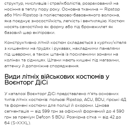
структур, мисливців і страйкболістів, розрахований на
носіння в теплу пору року. Основна тканина — Ripstop
або Mini-Ripstop із поліестерово-бавовняного волокна,
яка поєднує зносостійкість, легкість і вентиляцію. Костюм
носять самостійно як форму або під бронежилет як
базовий шар екіпіровки.
Конструктивно літній костюм складається з куртки/кітеля
з кишенями на грудях і рукавах, накладними панелями
під шеврони, а також штанів із посиленими зонами на
колінах та сідницях. Штани мають кишені під магазини,
аптечку й допоміжне спорядження.
Види літніх військових костюмів у
Воєнторг ДіСі
У каталозі Воєнторг ДіСі представлено п'ять основних
типів літніх костюмів: польові Ripstop, ACU, BDU, гірські 4Д
та формені костюми для поліції й охорони. Цінова
сегментація — від 599 грн за офісний формений до 4 590
грн за преміум Defcon 5 BDU. Розмірна сітка — від 42 до
64 (S–XXXL).