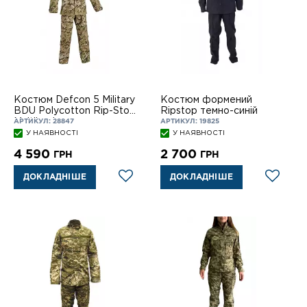
Костюм Defcon 5 Military
Костюм формений
BDU Polycotton Rip-Stop
Ripstop темно-синій
Multiland
АРТИКУЛ: 28847
АРТИКУЛ: 19825
У НАЯВНОСТІ
У НАЯВНОСТІ
4 590
2 700
ГРН
ГРН
ДОКЛАДНІШЕ
ДОКЛАДНІШЕ