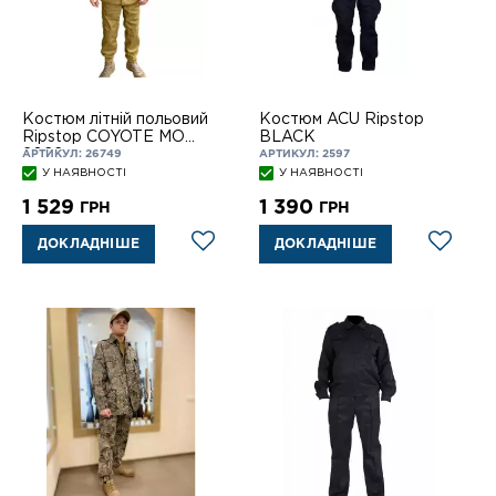
Костюм літній польовий
Костюм ACU Ripstop
Ripstop COYOTE МО
BLACK
2022
АРТИКУЛ: 26749
АРТИКУЛ: 2597
У НАЯВНОСТІ
У НАЯВНОСТІ
1 529
1 390
ГРН
ГРН
ДОКЛАДНІШЕ
ДОКЛАДНІШЕ