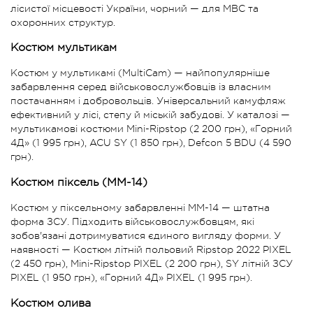
лісистої місцевості України, чорний — для МВС та
охоронних структур.
Костюм мультикам
Костюм у мультикамі (MultiCam) — найпопулярніше
забарвлення серед військовослужбовців із власним
постачанням і добровольців. Універсальний камуфляж
ефективний у лісі, степу й міській забудові. У каталозі —
мультикамові костюми Mini-Ripstop (2 200 грн), «Горний
4Д» (1 995 грн), ACU SY (1 850 грн), Defcon 5 BDU (4 590
грн).
Костюм піксель (ММ-14)
Костюм у піксельному забарвленні ММ-14 — штатна
форма ЗСУ. Підходить військовослужбовцям, які
зобов'язані дотримуватися єдиного вигляду форми. У
наявності — Костюм літній польовий Ripstop 2022 PIXEL
(2 450 грн), Mini-Ripstop PIXEL (2 200 грн), SY літній ЗСУ
PIXEL (1 950 грн), «Горний 4Д» PIXEL (1 995 грн).
Костюм олива