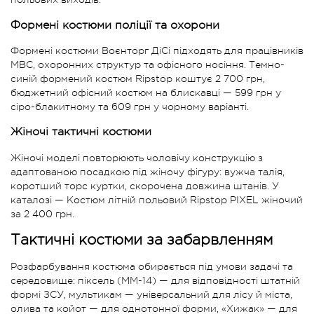
Формені костюми поліції та охорони
Формені костюми Воєнторг ДіСі підходять для працівників
МВС, охоронних структур та офісного носіння. Темно-
синій формений костюм Ripstop коштує 2 700 грн,
бюджетний офісний костюм на блискавці — 599 грн у
сіро-блакитному та 609 грн у чорному варіанті.
Жіночі тактичні костюми
Жіночі моделі повторюють чоловічу конструкцію з
адаптованою посадкою під жіночу фігуру: вужча талія,
коротший торс куртки, скорочена довжина штанів. У
каталозі — Костюм літній польовий Ripstop PIXEL жіночий
за 2 400 грн.
Тактичні костюми за забарвленням
Розфарбування костюма обирається під умови задачі та
середовище: піксель (ММ-14) — для відповідності штатній
формі ЗСУ, мультикам — універсальний для лісу й міста,
олива та койот — для однотонної форми, «Хижак» — для