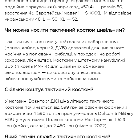
розмірною таблицею бренду. Українські моделі мають
подвійне маркування (наприклад, «50,4» — розмір 50,
зростання 4). Європейські моделі — S–XXXL. M відповідає
українському 48, L — 50, XL — 52.
Чи можна носити тактичний костюм цивільним?
Так. Тактичні костюми у нейтральних забарвленнях
(олива, койот, чорний, ДУБ) дозволені для цивільного
носіння на полюванні, рибалці, у походах і на роботі
(охорона, лісництво). Костюми у штатному камуфляжі
ЗСУ (піксель ММ-14) для цивільних обмежені
законодавством — використовуються лише
військовослужбовцями та мобілізованими.
Скільки коштує тактичний костюм?
У магазині Воєнторг ДіСі ціна літнього тактичного
костюма починається від 599 грн за офісний формений і
доходить до 4 590 грн за преміум-модель Defcon 5 Military
BDU у мультикамі. Польові костюми Ripstop — від 1 529
грн (койот, олива) до 2 450 грн (піксель 2022).
Який термін служби тактичного костюма?