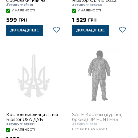
сіро-блакитний на
Ripstop OLIVE 2022
блискавці
АРТИКУЛ: 25910
АРТИКУЛ: 926748
У НАЯВНОСТІ
У НАЯВНОСТІ
599
1 529
ГРН
ГРН
ДОКЛАДНІШЕ
ДОКЛАДНІШЕ
Костюм мисливця літній
SALE Костюм (куртка,
Ripstor USA ДУБ
брюки) JP HUNTERS
OAK
АРТИКУЛ: 919591
АРТИКУЛ: 3838
НЕМАЄ В НАЯВНОСТІ
У НАЯВНОСТІ