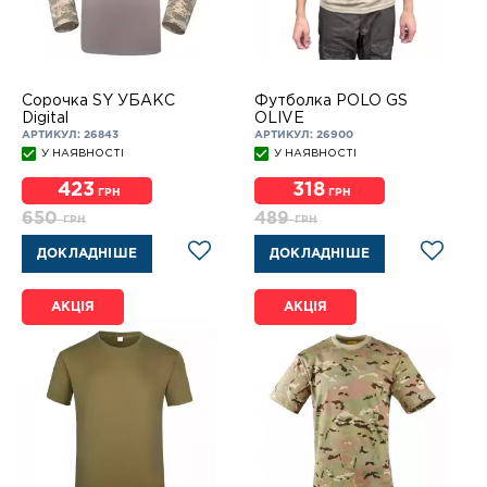
Сорочка SY УБАКС
Футболка POLO GS
Digital
OLIVE
АРТИКУЛ: 26843
АРТИКУЛ: 26900
У НАЯВНОСТІ
У НАЯВНОСТІ
423
318
ГРН
ГРН
650
489
ГРН
ГРН
ДОКЛАДНІШЕ
ДОКЛАДНІШЕ
АКЦІЯ
АКЦІЯ