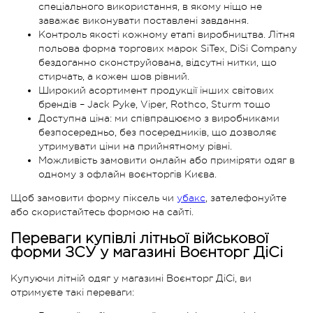
спеціального використання, в якому ніщо не
заважає виконувати поставлені завдання.
Контроль якості кожному етапі виробництва. Літня
польова форма торгових марок SiTex, DiSi Company
бездоганно сконструйована, відсутні нитки, що
стирчать, а кожен шов рівний.
Широкий асортимент продукції інших світових
брендів – Jack Pyke, Viper, Rothco, Sturm тощо
Доступна ціна: ми співпрацюємо з виробниками
безпосередньо, без посередників, що дозволяє
утримувати ціни на прийнятному рівні.
Можливість замовити онлайн або приміряти одяг в
одному з офлайн воєнторгів Києва.
Щоб замовити форму піксель чи
убакс
, зателефонуйте
або скористайтесь формою на сайті.
Переваги купівлі літньої військової
форми ЗСУ у магазині Воєнторг ДіСі
Купуючи літній одяг у магазині Воєнторг ДіСі, ви
отримуєте такі переваги: