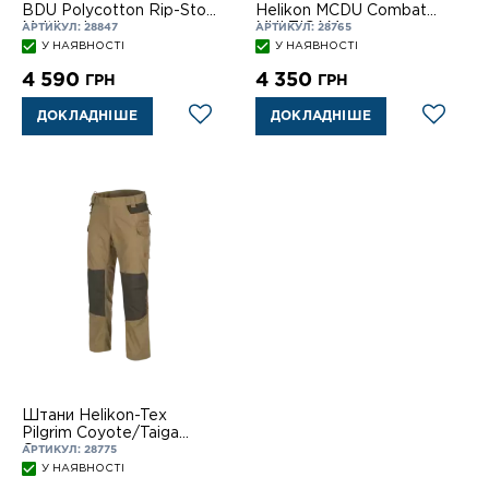
BDU Polycotton Rip-Stop
Helikon MCDU Combat
Multiland
MULTICAM
АРТИКУЛ: 28847
АРТИКУЛ: 28765
У НАЯВНОСТІ
У НАЯВНОСТІ
4 590
4 350
ГРН
ГРН
ДОКЛАДНІШЕ
ДОКЛАДНІШЕ
Штани Helikon-Tex
Pilgrim Coyote/Taiga
Green
АРТИКУЛ: 28775
У НАЯВНОСТІ