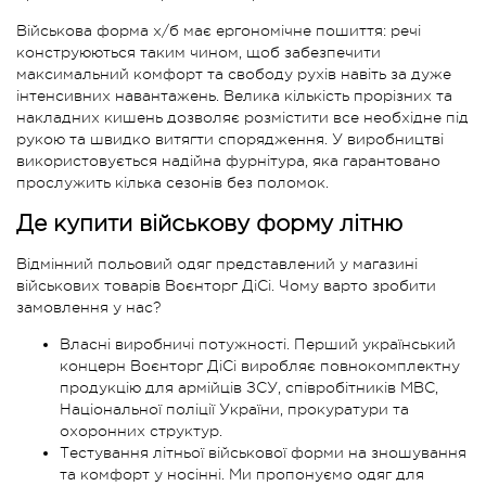
Військова форма х/б має ергономічне пошиття: речі
конструюються таким чином, щоб забезпечити
максимальний комфорт та свободу рухів навіть за дуже
інтенсивних навантажень. Велика кількість прорізних та
накладних кишень дозволяє розмістити все необхідне під
рукою та швидко витягти спорядження. У виробництві
використовується надійна фурнітура, яка гарантовано
прослужить кілька сезонів без поломок.
Де купити військову форму літню
Відмінний польовий одяг представлений у магазині
військових товарів Воєнторг ДіСі. Чому варто зробити
замовлення у нас?
Власні виробничі потужності. Перший український
концерн Воєнторг ДіСі виробляє повнокомплектну
продукцію для армійців ЗСУ, співробітників МВС,
Національної поліції України, прокуратури та
охоронних структур.
Тестування літньої військової форми на зношування
та комфорт у носінні. Ми пропонуємо одяг для