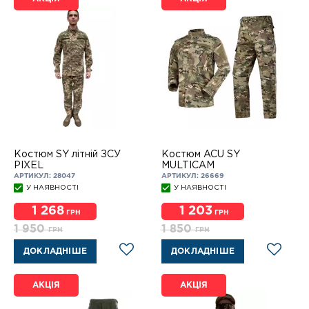
Костюм SY літній ЗСУ
Костюм ACU SY
PIXEL
MULTICAM
АРТИКУЛ: 28047
АРТИКУЛ: 26669
У НАЯВНОСТІ
У НАЯВНОСТІ
1 268
1 203
ГРН
ГРН
1 950
1 850
ГРН
ГРН
ДОКЛАДНІШЕ
ДОКЛАДНІШЕ
АКЦІЯ
АКЦІЯ