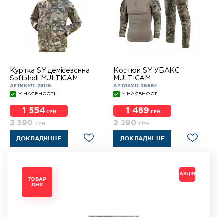
Куртка SY демісезонна
Костюм SY УБАКС
Softshell MULTICAM
MULTICAM
АРТИКУЛ: 28126
АРТИКУЛ: 26662
У НАЯВНОСТІ
У НАЯВНОСТІ
1 554
1 489
ГРН
ГРН
2 390
2 290
ГРН
ГРН
ДОКЛАДНІШЕ
ДОКЛАДНІШЕ
АКЦІЯ
АКЦІЯ
АКЦІЯ
АКЦІЯ
ТОВАР
ТОВАР
ТОВАР
ТОВАР
ДНЯ
ДНЯ
ДНЯ
ДНЯ