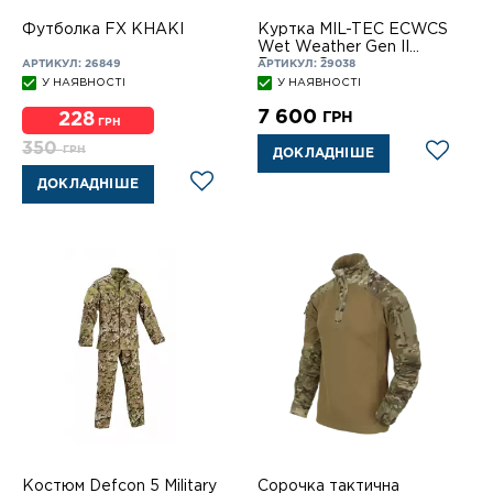
Футболка FX KHAKI
Куртка MIL-TEC ECWCS
Wet Weather Gen II
Ranger Green
АРТИКУЛ: 26849
АРТИКУЛ: 29038
У НАЯВНОСТІ
У НАЯВНОСТІ
7 600
ГРН
228
ГРН
350
ГРН
ДОКЛАДНІШЕ
ДОКЛАДНІШЕ
Костюм Defcon 5 Military
Сорочка тактична