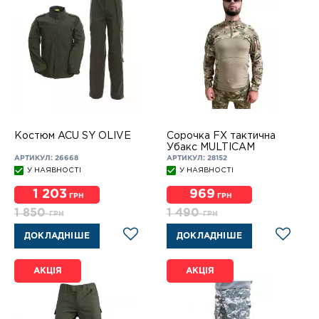
Костюм ACU SY OLIVE
Сорочка FX тактична
Убакс MULTICAM
АРТИКУЛ: 26668
АРТИКУЛ: 28152
У НАЯВНОСТІ
У НАЯВНОСТІ
1 203
969
ГРН
ГРН
1 850
1 490
ГРН
ГРН
ДОКЛАДНІШЕ
ДОКЛАДНІШЕ
АКЦІЯ
АКЦІЯ