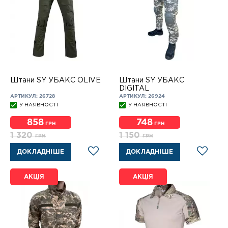
Штани SY УБАКС OLIVE
Штани SY УБАКС
DIGITAL
АРТИКУЛ: 26728
АРТИКУЛ: 26924
У НАЯВНОСТІ
У НАЯВНОСТІ
858
748
ГРН
ГРН
1 320
1 150
ГРН
ГРН
ДОКЛАДНІШЕ
ДОКЛАДНІШЕ
АКЦІЯ
АКЦІЯ