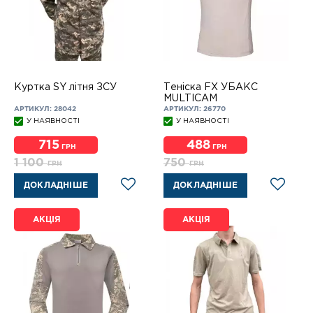
Куртка SY літня ЗСУ
Теніска FX УБАКС
MULTICAM
АРТИКУЛ: 28042
АРТИКУЛ: 26770
У НАЯВНОСТІ
У НАЯВНОСТІ
715
488
ГРН
ГРН
1 100
750
ГРН
ГРН
ДОКЛАДНІШЕ
ДОКЛАДНІШЕ
АКЦІЯ
АКЦІЯ