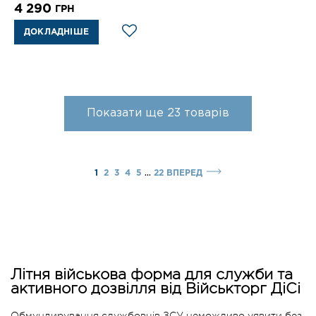
4 290
ГРН
ДОКЛАДНІШЕ
Показати ще
23
товарів
...
1
2
3
4
5
22
ВПЕРЕД
Літня військова форма для служби та
активного дозвілля від Військторг ДіСі
Обмундирування службовців ЗСУ неможливо уявити без