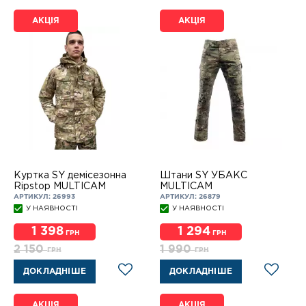
АКЦІЯ
АКЦІЯ
Куртка SY демісезонна
Штани SY УБАКС
Ripstop MULTICAM
MULTICAM
АРТИКУЛ: 26993
АРТИКУЛ: 26879
У НАЯВНОСТІ
У НАЯВНОСТІ
1 398
1 294
ГРН
ГРН
2 150
1 990
ГРН
ГРН
ДОКЛАДНІШЕ
ДОКЛАДНІШЕ
АКЦІЯ
АКЦІЯ