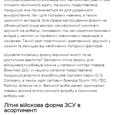
літнього тактичного одягу. На ринку представлена
продукція, яка призначається як для щоденного
використання, так і для польових навчань, а також
урочистих випадків. Але сфера застосування форми не
обмежується лише армією: камуфляжний комплект
зручний на рибалці, полюванні, під час короткострокових
виїздів у кемпінг чи тривалих трекінгових переходів із
ночівлею. Такий одяг практичний і довговічний, зручний у
носінні та захищає від негативних погодних факторів.
Шукаєте піксельну форму відмінної якості та за
доступною вартістю? Замовити літню форму для
військовослужбовців можна у магазині мілітарі товарів
Воєнторг ДіСі. У нашому каталозі представлена
продукція власного виробництва торгової марки Di Si
Company, а також одяг світових брендів Sturm, MIL-TEC,
Rothco, Atlanco та ін. Великий вибір речей, оригінальні
товари, висока якість кожного виробу є причиною
вибору нас.
Літня війскова форма ЗСУ в
асортименті