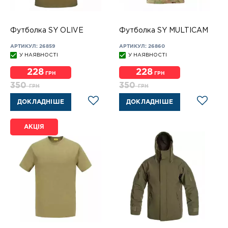
Футболка SY OLIVE
Футболка SY MULTICAM
АРТИКУЛ: 26859
АРТИКУЛ: 26860
У НАЯВНОСТІ
У НАЯВНОСТІ
228
228
ГРН
ГРН
350
350
ГРН
ГРН
ДОКЛАДНІШЕ
ДОКЛАДНІШЕ
АКЦІЯ