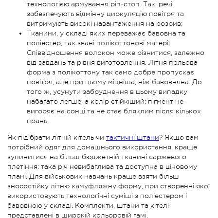
технологією армування ріп-стоп. Такі речі
забезпечують відмінну циркуляцію повітря та
витримують високі навантаження на розрив;
Тканини, у складі яких переважає бавовна та
поліестер, так звані полікоттонові матерії.
Співвідношення волокон може різнитися, залежно
від завдань та рівня виготовлення. Літня польова
форма з полікоттону так само добре пропускає
повітря, але при цьому міцніша, ніж бавовняна. До
того ж, усунути забруднення в цьому випадку
набагато легше, а колір стійкіший: пігмент не
вигоряє на сонці та не стає бляклим після кількох
прань.
Як підібрати літній кітель чи
тактичні штани
? Якщо вам
потрібний одяг для домашнього використання, краще
зупинитися на більш бюджетній тканині саржевого
плетіння: така річ невибаглива та доступна в ціновому
плані. Для військових навчань краще взяти більш
зносостійку літню камуфляжну форму, при створенні якої
використовують технологічні суміші з поліестером і
бавовною у складі. Комплекти, штани та кітелі
представлені в широкій кольоровій гамі.