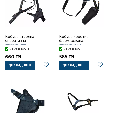
Кобура шкіряна
Кобура коротка
оперативна
форм.кожана
горизонтального та
оперативна вертик,
АРТИКУЛ: 19013
АРТИКУЛ: 19242
вертикального носіння,
НАГАН, 312
У НАЯВНОСТІ
У НАЯВНОСТІ
ПМ, 311
660
585
ГРН
ГРН
ДОКЛАДНІШЕ
ДОКЛАДНІШЕ