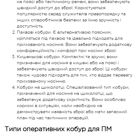
на поясі або тактичному ремені, вони забезпечують
швидкий доступ до зброї. Користуються
популярністю серед служителів правопорядку та
інших співробітників безпеки за їхню зручність і
доступність.
Пахвові кобури. Є альтернативою поясним,
кріпляться під пахвою та ідеально підходять для
прихованого носіння. Вони забезпечують додаткову
конфіденційність і комфорт при носінні зброї.
Кишенькові кобури. Компактні та зручні, вони
призначені для носіння в кишені або на поясі і
забезпечують швидкий доступ до зброї. Ці кобури
також чудово підходять для тих, хто віддає перевагу
прихованому носінню.
Кобури на щиколотці. Спеціалізований тип кобури,
призначений для носіння на щиколотці, що
забезпечує додаткову скритність. Вони особливо
корисні в ситуаціях, коли необхідно не
демонструвати наявність зброї або мати запасний
план під час тактичних операцій.
Типи оперативних кобур для ПМ