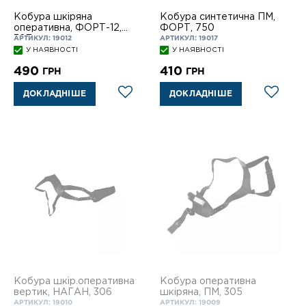
Кобура шкіряна
Кобура синтетична ПМ,
оперативна, ФОРТ-12,
ФОРТ, 750
307
АРТИКУЛ: 19012
АРТИКУЛ: 19017
У НАЯВНОСТІ
У НАЯВНОСТІ
490
410
ГРН
ГРН
ДОКЛАДНІШЕ
ДОКЛАДНІШЕ
Кобура шкір.оперативна
Кобура оперативна
вертик, НАГАН, 306
шкіряна, ПМ, 305
АРТИКУЛ: 19010
АРТИКУЛ: 19009