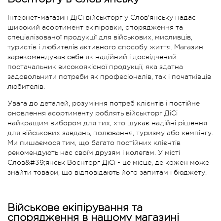
Інтернет-магазин ДіСі військторг у Слов'янську надає
широкий асортимент екіпіровки, спорядження та
спеціалізованої продукції для військових, мисливців,
туристів і любителів активного способу життя. Магазин
зарекомендував себе як надійний і досвідчений
постачальник високоякісної продукції, яка здатна
задовольнити потреби як професіоналів, так і початківців
любителів.
Увага до деталей, розуміння потреб клієнтів і постійне
оновлення асортименту роблять військторг ДіСі
найкращим вибором для тих, хто шукає надійні рішення
для військових завдань, полювання, туризму або кемпінгу.
Ми пишаємося тим, що багато постійних клієнтів
рекомендують нас своїм друзям і колегам. У місті
Слов&#39;янськ Воєнторг ДіСі - це місце, де кожен може
знайти товари, що відповідають його запитам і бюджету.
Військове екіпірування та
спорядження в нашому магазині