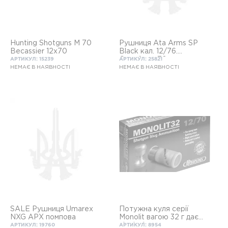
Hunting Shotguns M 70
Рушниця Ata Arms SP
Becassier 12x70
Black кал. 12/76.
Стовбур - 76 см., сталь,
АРТИКУЛ: 15239
АРТИКУЛ: 25821
чоки
НЕМАЄ В НАЯВНОСТІ
НЕМАЄ В НАЯВНОСТІ
SALE Рушниця Umarex
Потужна куля серії
NXG APX помпова
Monolit вагою 32 г дає
відмінні результати в
АРТИКУЛ: 19760
АРТИКУЛ: 8954