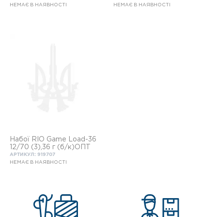
місцевості, яка особливо
НЕМАЄ В НАЯВНОСТІ
НЕМАЄ В НАЯВНОСТІ
густо зарос
Набої RIO Game Load-36
12/70 (3),36 г (б/к)ОПТ
АРТИКУЛ: 919707
НЕМАЄ В НАЯВНОСТІ