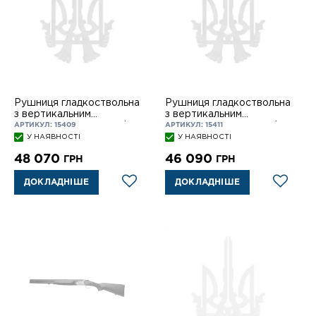
Рушниця гладкоствольна
Рушниця гладкоствольна
з вертикальним
з вертикальним
розташуванням стволів
розташуванням стволів
АРТИКУЛ: 15409
АРТИКУЛ: 15411
SIGAL 12x76
SIGAL 12x70
У НАЯВНОСТІ
У НАЯВНОСТІ
48 070
46 090
ГРН
ГРН
ДОКЛАДНІШЕ
ДОКЛАДНІШЕ