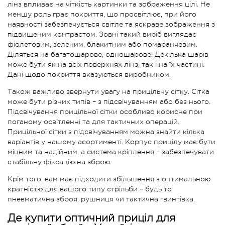
лінз впливає на чіткість картинки та зображення цілі. Не
меншу роль грає покриття, що просвітлює, при його
наявності забезпечується світле та яскраве зображення з
підвищеним контрастом. Зовні такий виріб виглядає
фіолетовим, зеленим, блакитним або помаранчевим.
Діляться на багатошарове, одношарове. Декілька шарів
може бути як на всіх поверхнях лінз, так і на їх частині.
Дані щодо покриття вказуються виробником.
Також важливо звернути увагу на прицільну сітку. Сітка
може бути різних типів – з підсвічуванням або без нього.
Підсвічування прицільної сітки особливо корисне при
поганому освітленні та для тактичних операцій.
Прицільної сітки з підсвічуванням можна знайти кілька
варіантів у нашому асортименті. Корпус прицілу має бути
міцним та надійним, а система кріплення – забезпечувати
стабільну фіксацію на зброю.
Крім того, вам має підходити збільшення з оптимальною
кратністю для вашого типу стрільби – будь то
пневматична зброя, рушниця чи тактична гвинтівка.
Де купити оптичний приціл для