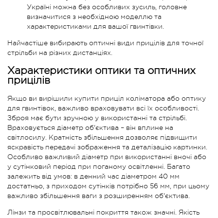
Україні можна без особливих зусиль, головне
визначитися з необхідною моделлю та
характеристиками для вашої гвинтівки.
Найчастіше вибирають оптичні види прицілів для точної
стрільби на різних дистанціях.
Характеристики оптики та оптичних
прицілів
Якщо ви вирішили купити приціл коліматора або оптику
для гвинтівок, важливо враховувати всі їх особливості.
Зброя має бути зручною у використанні та стрільбі.
Враховується діаметр об'єктива – він вплине на
світлосилу. Кратність збільшення дозволяє підвищити
яскравість передачі зображення та деталізацію картинки.
Особливо важливий діаметр при використанні вночі або
у сутінковий період при поганому освітленні. Багато
залежить від умов: в денний час діаметром 40 мм
достатньо, з приходом сутінків потрібно 56 мм, при цьому
важливо збільшення ваги з розширенням об'єктива.
Лінзи та просвітлювальні покриття також значні. Якість