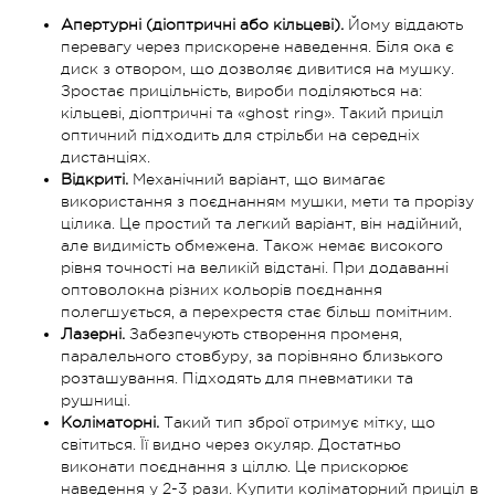
Апертурні (діоптричні або кільцеві).
Йому віддають
перевагу через прискорене наведення. Біля ока є
диск з отвором, що дозволяє дивитися на мушку.
Зростає прицільність, вироби поділяються на:
кільцеві, діоптричні та «ghost ring». Такий приціл
оптичний підходить для стрільби на середніх
дистанціях.
Відкриті.
Механічний варіант, що вимагає
використання з поєднанням мушки, мети та прорізу
цілика. Це простий та легкий варіант, він надійний,
але видимість обмежена. Також немає високого
рівня точності на великій відстані. При додаванні
оптоволокна різних кольорів поєднання
полегшується, а перехрестя стає більш помітним.
Лазерні.
Забезпечують створення променя,
паралельного стовбуру, за порівняно близького
розташування. Підходять для пневматики та
рушниці.
Коліматорні.
Такий тип зброї отримує мітку, що
світиться. Її видно через окуляр. Достатньо
виконати поєднання з ціллю. Це прискорює
наведення у 2-3 рази. Купити коліматорний приціл в