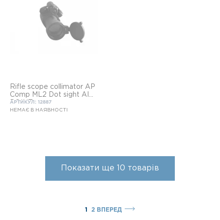
Rifle scope collimator AP
Comp ML2 Dot sight AIM
POINT
АРТИКУЛ: 12887
НЕМАЄ В НАЯВНОСТІ
Показати ще
10
товарів
1
2
ВПЕРЕД