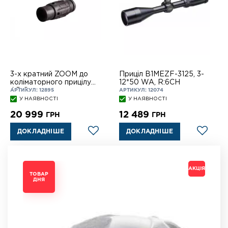
3-х кратний ZOOM до
Приціл B1MEZF-3125, 3-
коліматорного прицілу
12*50 WA, R:6СН
АР Comp
АРТИКУЛ: 12895
АРТИКУЛ: 12074
У НАЯВНОСТІ
У НАЯВНОСТІ
20 999
12 489
ГРН
ГРН
ДОКЛАДНІШЕ
ДОКЛАДНІШЕ
АКЦІЯ
АКЦІЯ
АКЦІЯ
АКЦІЯ
ТОВАР
ТОВАР
ТОВАР
ТОВАР
ДНЯ
ДНЯ
ДНЯ
ДНЯ