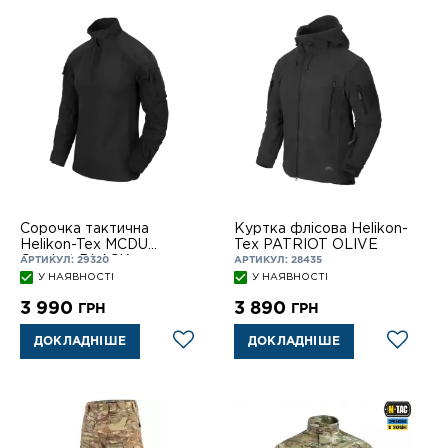
Сорочка тактична
Куртка флісова Helikon-
Helikon-Tex MCDU
Tex PATRIOT OLIVE
Combat BLACK
АРТИКУЛ: 29320
АРТИКУЛ: 28435
У НАЯВНОСТІ
У НАЯВНОСТІ
3 990
3 890
ГРН
ГРН
ДОКЛАДНІШЕ
ДОКЛАДНІШЕ