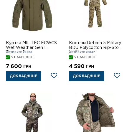
Куртка MIL-TEC ECWCS
Костюм Defcon 5 Military
Wet Weather Gen II
BDU Polycotton Rip-Stop
Ranger Green
Multiland
АРТИКУЛ: 29038
АРТИКУЛ: 28847
У НАЯВНОСТІ
У НАЯВНОСТІ
7 600
4 590
ГРН
ГРН
ДОКЛАДНІШЕ
ДОКЛАДНІШЕ