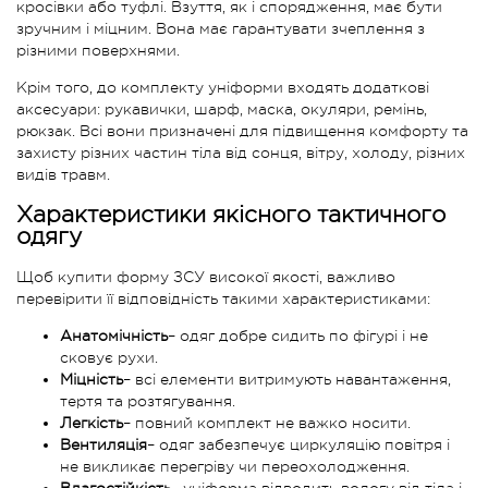
кросівки або туфлі. Взуття, як і спорядження, має бути
зручним і міцним. Вона має гарантувати зчеплення з
різними поверхнями.
Крім того, до комплекту уніформи входять додаткові
аксесуари: рукавички, шарф, маска, окуляри, ремінь,
рюкзак. Всі вони призначені для підвищення комфорту та
захисту різних частин тіла від сонця, вітру, холоду, різних
видів травм.
Характеристики якісного тактичного
одягу
Щоб купити форму ЗСУ високої якості, важливо
перевірити її відповідність такими характеристиками:
Анатомічність
– одяг добре сидить по фігурі і не
сковує рухи.
Міцність
– всі елементи витримують навантаження,
тертя та розтягування.
Легкість
– повний комплект не важко носити.
Вентиляція
– одяг забезпечує циркуляцію повітря і
не викликає перегріву чи переохолодження.