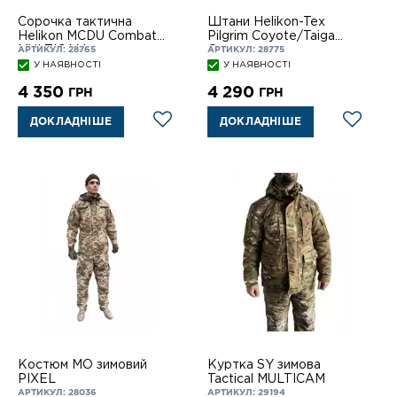
Сорочка тактична
Штани Helikon-Tex
Helikon MCDU Combat
Pilgrim Coyote/Taiga
MULTICAM
Green
АРТИКУЛ: 28765
АРТИКУЛ: 28775
У НАЯВНОСТІ
У НАЯВНОСТІ
4 350
4 290
ГРН
ГРН
ДОКЛАДНІШЕ
ДОКЛАДНІШЕ
Костюм MO зимовий
Куртка SY зимова
PIXEL
Tactical MULTICAM
АРТИКУЛ: 28036
АРТИКУЛ: 29194