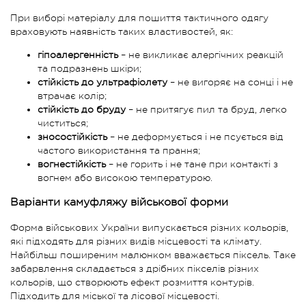
При виборі матеріалу для пошиття тактичного одягу
враховують наявність таких властивостей, як:
гіпоалергенність
– не викликає алергічних реакцій
та подразнень шкіри;
стійкість до ультрафіолету
– не вигоряє на сонці і не
втрачає колір;
стійкість до бруду
– не притягує пил та бруд, легко
чиститься;
зносостійкість
– не деформується і не псується від
частого використання та прання;
вогнестійкість
– не горить і не тане при контакті з
вогнем або високою температурою.
Варіанти камуфляжу військової форми
Форма військових України випускається різних кольорів,
які підходять для різних видів місцевості та клімату.
Найбільш поширеним малюнком вважається піксель. Таке
забарвлення складається з дрібних пікселів різних
кольорів, що створюють ефект розмиття контурів.
Підходить для міської та лісової місцевості.