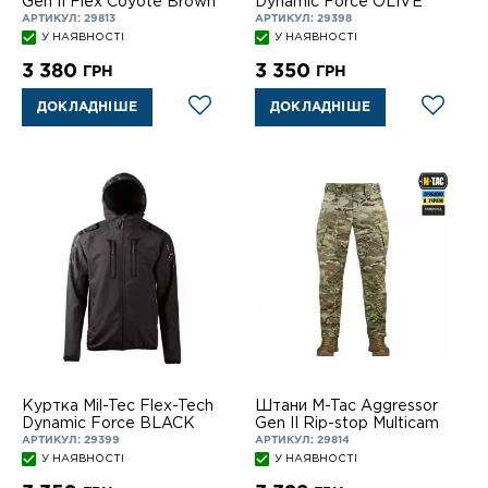
Gen II Flex Coyote Brown
Dynamic Force OLIVE
АРТИКУЛ: 29813
АРТИКУЛ: 29398
У НАЯВНОСТІ
У НАЯВНОСТІ
3 380
3 350
ГРН
ГРН
ДОКЛАДНІШЕ
ДОКЛАДНІШЕ
Куртка Mil-Tec Flex-Tech
Штани M-Tac Aggressor
Dynamic Force BLACK
Gen II Rip-stop Multicam
АРТИКУЛ: 29399
АРТИКУЛ: 29814
У НАЯВНОСТІ
У НАЯВНОСТІ