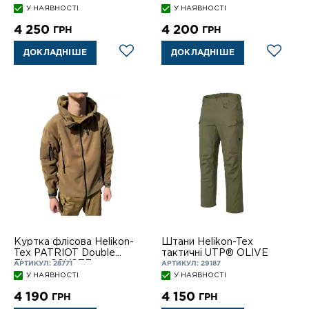
У НАЯВНОСТІ
У НАЯВНОСТІ
4 250
4 200
ГРН
ГРН
ДОКЛАДНІШЕ
ДОКЛАДНІШЕ
Куртка флісова Helikon-
Штани Helikon-Tex
Tex PATRIOT Double
тактичні UTP® OLIVE
Fleece COYOTE
АРТИКУЛ: 28771
АРТИКУЛ: 29187
У НАЯВНОСТІ
У НАЯВНОСТІ
4 190
4 150
ГРН
ГРН