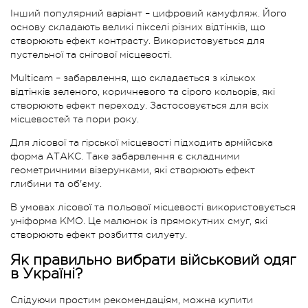
Інший популярний варіант – цифровий камуфляж. Його
основу складають великі пікселі різних відтінків, що
створюють ефект контрасту. Використовується для
пустельної та снігової місцевості.
Multicam – забарвлення, що складається з кількох
відтінків зеленого, коричневого та сірого кольорів, які
створюють ефект переходу. Застосовується для всіх
місцевостей та пори року.
Для лісової та гірської місцевості підходить армійська
форма АТАКС. Таке забарвлення є складними
геометричними візерунками, які створюють ефект
глибини та об'єму.
В умовах лісової та польової місцевості використовується
уніформа КМО. Це малюнок із прямокутних смуг, які
створюють ефект розбиття силуету.
Як правильно вибрати військовий одяг
в Україні?
Слідуючи простим рекомендаціям, можна купити