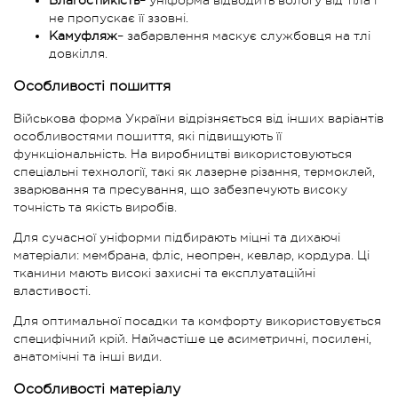
Влагостійкість
– уніформа відводить вологу від тіла і
не пропускає її ззовні.
Камуфляж
– забарвлення маскує службовця на тлі
довкілля.
Особливості пошиття
Військова форма України відрізняється від інших варіантів
особливостями пошиття, які підвищують її
функціональність. На виробництві використовуються
спеціальні технології, такі як лазерне різання, термоклей,
зварювання та пресування, що забезпечують високу
точність та якість виробів.
Для сучасної уніформи підбирають міцні та дихаючі
матеріали: мембрана, фліс, неопрен, кевлар, кордура. Ці
тканини мають високі захисні та експлуатаційні
властивості.
Для оптимальної посадки та комфорту використовується
специфічний крій. Найчастіше це асиметричні, посилені,
анатомічні та інші види.
Особливості матеріалу