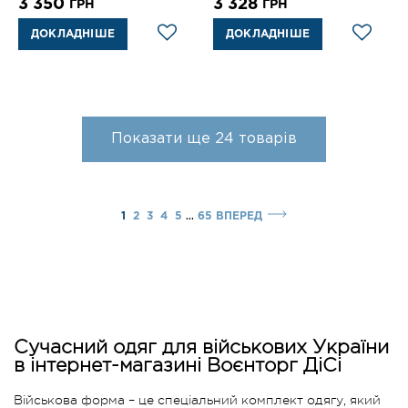
3 350
3 328
ГРН
ГРН
ДОКЛАДНІШЕ
ДОКЛАДНІШЕ
Показати ще
24
товарів
...
1
2
3
4
5
65
ВПЕРЕД
Сучасний одяг для військових України
в інтернет-магазині Воєнторг ДіСі
Військова форма – це спеціальний комплект одягу, який