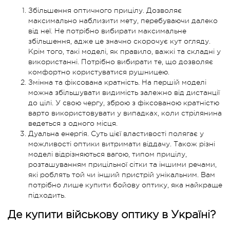
Збільшення оптичного прицілу. Дозволяє
максимально наблизити мету, перебуваючи далеко
від неї. Не потрібно вибирати максимальне
збільшення, адже це значно скорочує кут огляду.
Крім того, такі моделі, як правило, важкі та складні у
використанні. Потрібно вибирати те, що дозволяє
комфортно користуватися рушницею.
Змінна та фіксована кратність. На першій моделі
можна збільшувати видимість залежно від дистанції
до цілі. У свою чергу, зброю з фіксованою кратністю
варто використовувати у випадках, коли стрілянина
ведеться з одного місця.
Дуальна енергія. Суть цієї властивості полягає у
можливості оптики витримати віддачу. Також різні
моделі відрізняються вагою, типом прицілу,
розташуванням прицільної сітки та іншими речами,
які роблять той чи інший пристрій унікальним. Вам
потрібно лише купити бойову оптику, яка найкраще
підходить.
Де купити військову оптику в Україні?