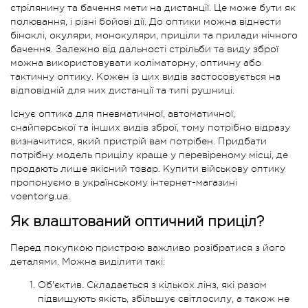
стрілянину та бачення мети на дистанції. Це може бути як
полювання, і різні бойові дії. До оптики можна віднести
біноклі, окуляри, монокуляри, приціли та прилади нічного
бачення. Залежно від дальності стрільби та виду зброї
можна використовувати коліматорну, оптичну або
тактичну оптику. Кожен із цих видів застосовується на
відповідній для них дистанції та типі рушниці.
Існує оптика для пневматичної, автоматичної,
снайперської та інших видів зброї, тому потрібно відразу
визначитися, який пристрій вам потрібен. Придбати
потрібну модель прицілу краще у перевіреному місці, де
продають лише якісний товар. Купити військову оптику
пропонуємо в українському інтернет-магазині
voentorg.ua.
Як влаштований оптичний приціл?
Перед покупкою пристрою важливо розібратися з його
деталями. Можна виділити такі:
Об'єктив. Складається з кількох лінз, які разом
підвищують якість, збільшує світлосилу, а також не