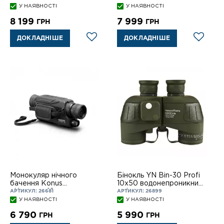
У НАЯВНОСТІ
У НАЯВНОСТІ
8 199
7 999
ГРН
ГРН
ДОКЛАДНІШЕ
ДОКЛАДНІШЕ
Монокуляр нічного
Бiнокль YN Bin-30 Profi
бачення Konus
10х50 водонепроникний
«Konuspy-12»
з сіткою
АРТИКУЛ: 26681
АРТИКУЛ: 26899
У НАЯВНОСТІ
У НАЯВНОСТІ
6 790
5 990
ГРН
ГРН