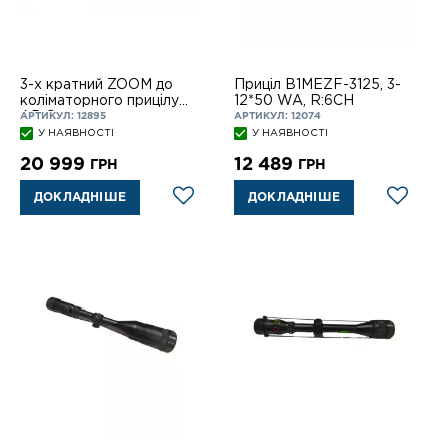
3-х кратний ZOOM до
Приціл B1MEZF-3125, 3-
коліматорного прицілу
12*50 WA, R:6СН
АР Comp
АРТИКУЛ: 12895
АРТИКУЛ: 12074
У НАЯВНОСТІ
У НАЯВНОСТІ
20 999
12 489
ГРН
ГРН
ДОКЛАДНІШЕ
ДОКЛАДНІШЕ