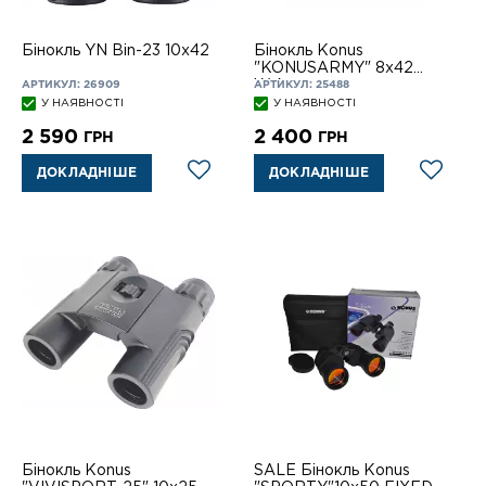
Бiнокль YN Bin-23 10х42
Бінокль Konus
"KONUSARMY" 8x42
W.A.
АРТИКУЛ: 26909
АРТИКУЛ: 25488
У НАЯВНОСТІ
У НАЯВНОСТІ
2 590
2 400
ГРН
ГРН
ДОКЛАДНІШЕ
ДОКЛАДНІШЕ
Бінокль Konus
SALE Бінокль Konus