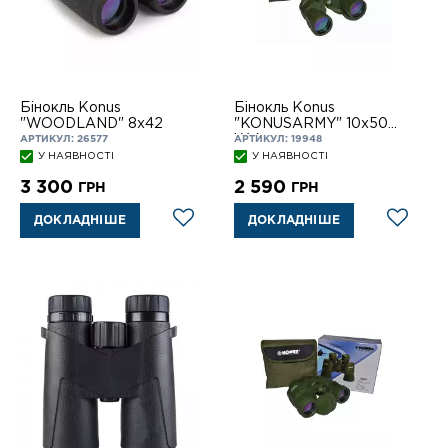
Бінокль Konus
Бінокль Konus
"WOODLAND" 8x42
"KONUSARMY" 10x50
W.A.
АРТИКУЛ: 26577
АРТИКУЛ: 19948
У НАЯВНОСТІ
У НАЯВНОСТІ
3 300
2 590
ГРН
ГРН
ДОКЛАДНІШЕ
ДОКЛАДНІШЕ