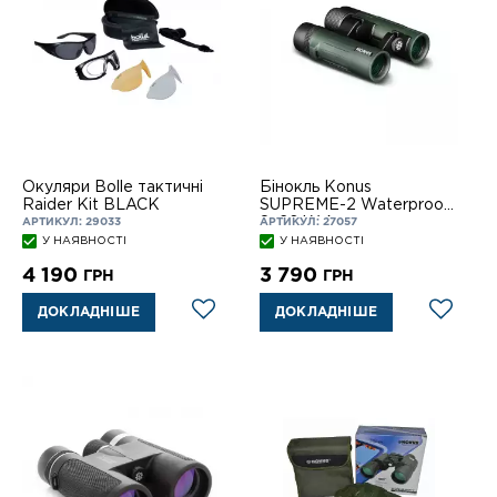
Окуляри Bolle тактичні
Бінокль Konus
Raider Kit BLACK
SUPREME-2 Waterproof
8x26 W.A.
АРТИКУЛ: 29033
АРТИКУЛ: 27057
У НАЯВНОСТІ
У НАЯВНОСТІ
4 190
3 790
ГРН
ГРН
ДОКЛАДНІШЕ
ДОКЛАДНІШЕ