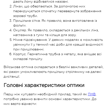
дають йому відбиватися назовні.
Лінзи, що обертаються. За допомогою них
перекручується спочатку перевернуте зображення
зорової труби.
Прицільна сітка. Як правило, вона виготовлена із
фольги.
Окуляр. Як правило, складається з декількох лінз,
наглазника з гуми та кільця для зору.
Нічне підсвічування. У деяких моделях є можливість
увімкнути її у темний час доби для кращої видимості
при прицілюванні.
Корпус. Герметична трубка з металу, яка вміщає всі
складові прицілу.
Військова оптика складається з безлічі важливих деталей,
які разом уможливлюють прицільну стрілянину на далекі
дистанції.
Головні характеристики оптики
Перш ніж купувати необхідний прилад, такий як
ПНВ
,
потрібно уважно вивчити основні характеристики. До
них варто віднести: