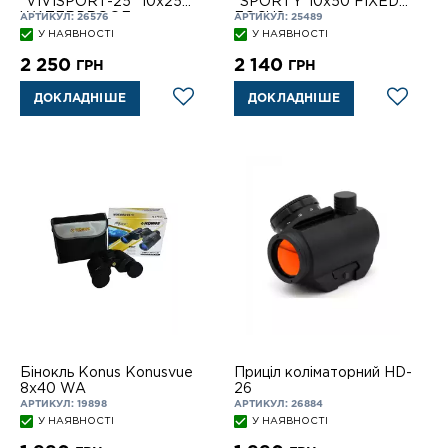
"VIVISPORT-25" 10x25
"SPORTY"10x50 FIXED
WATERPROOF
FOCUS
АРТИКУЛ: 26576
АРТИКУЛ: 25489
У НАЯВНОСТІ
У НАЯВНОСТІ
2 250
2 140
ГРН
ГРН
ДОКЛАДНІШЕ
ДОКЛАДНІШЕ
Бінокль Konus Konusvue
Приціл коліматорний HD-
8x40 WA
26
АРТИКУЛ: 19898
АРТИКУЛ: 26884
У НАЯВНОСТІ
У НАЯВНОСТІ