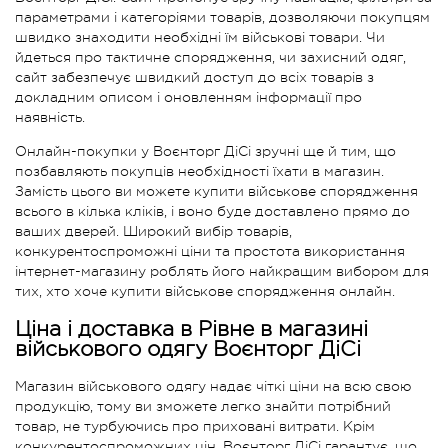
параметрами і категоріями товарів, дозволяючи покупцям
швидко знаходити необхідні їм військові товари. Чи
йдеться про тактичне спорядження, чи захисний одяг,
сайт забезпечує швидкий доступ до всіх товарів з
докладним описом і оновленням інформації про
наявність.
Онлайн-покупки у Воєнторг ДіСі зручні ще й тим, що
позбавляють покупців необхідності їхати в магазин.
Замість цього ви можете купити військове спорядження
всього в кілька кліків, і воно буде доставлено прямо до
ваших дверей. Широкий вибір товарів,
конкурентоспроможні ціни та простота використання
інтернет-магазину роблять його найкращим вибором для
тих, хто хоче купити військове спорядження онлайн.
Ціна і доставка в Рівне в магазині
військового одягу Воєнторг ДіСі
Магазин військового одягу надає чіткі ціни на всю свою
продукцію, тому ви зможете легко знайти потрібний
товар, не турбуючись про приховані витрати. Крім
конкурентоспроможних цін, Воєнторг ДіСі гарантує, що