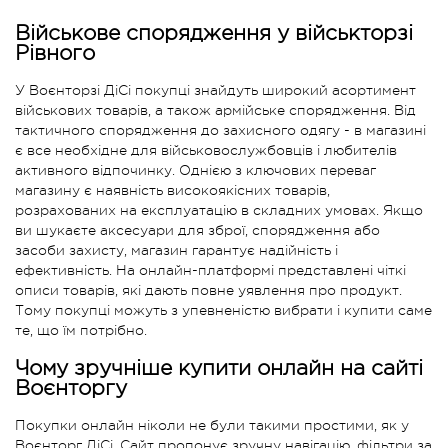
Військове спорядження у військторзі
Рівного
У Воєнторзі ДіСі покупці знайдуть широкий асортимент
військових товарів, а також армійське спорядження. Від
тактичного спорядження до захисного одягу - в магазині
є все необхідне для військовослужбовців і любителів
активного відпочинку. Однією з ключових переваг
магазину є наявність високоякісних товарів,
розрахованих на експлуатацію в складних умовах. Якщо
ви шукаєте аксесуари для зброї, спорядження або
засоби захисту, магазин гарантує надійність і
ефективність. На онлайн-платформі представлені чіткі
описи товарів, які дають повне уявлення про продукт.
Тому покупці можуть з упевненістю вибрати і купити саме
те, що їм потрібно.
Чому зручніше купити онлайн на сайті
Воєнторгу
Покупки онлайн ніколи не були такими простими, як у
Воєнторг ДіСі. Сайт пропонує зручну навігацію, фільтри за