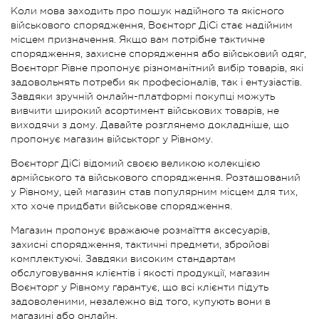
Коли мова заходить про пошук надійного та якісного
військового спорядження, Воєнторг ДіСі стає надійним
місцем призначення. Якщо вам потрібне тактичне
спорядження, захисне спорядження або військовий одяг,
Воєнторг Рівне пропонує різноманітний вибір товарів, які
задовольнять потреби як професіоналів, так і ентузіастів.
Завдяки зручній онлайн-платформі покупці можуть
вивчити широкий асортимент військових товарів, не
виходячи з дому. Давайте розглянемо докладніше, що
пропонує магазин військторг у Рівному.
Воєнторг ДіСі відомий своєю великою колекцією
армійського та військового спорядження. Розташований
у Рівному, цей магазин став популярним місцем для тих,
хто хоче придбати військове спорядження.
Магазин пропонує вражаюче розмаїття аксесуарів,
захисні спорядження, тактичні предмети, збройові
комплектуючі. Завдяки високим стандартам
обслуговування клієнтів і якості продукції, магазин
Воєнторг у Рівному гарантує, що всі клієнти підуть
задоволеними, незалежно від того, купують вони в
магазині або онлайн.