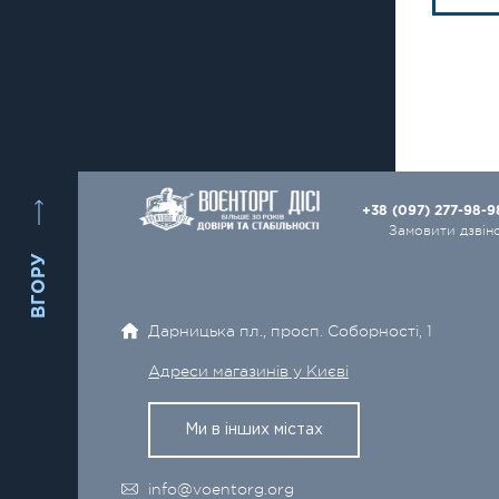
+38 (097) 277-98-
Замовити дзвін
ВГОРУ
Дарницька пл., просп. Соборності, 1
Адреси магазинів у Києві
Ми в інших містах
info@voentorg.org