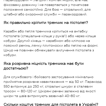
фіксовану довжину і не повертається у початкове
положення самостійно. Для бою — спіральний, для
штабної або охоронної служби — паракордовий.
Як правильно кріпити тренчик на пістолет?
Карабін або петля тренчика кріпиться на антабку
пістолета (спеціальне кільце у руків'ї) або через кільце
кобури. Другий кінець — карабіном або кліпсою на
поясний ремінь, лямку плитоноски або петлю на формі.
Шнур не повинен обмежувати вилучення пістолета з
кобури.
Яка розривна міцність тренчика має бути
достатньою?
Для службового і бойового застосування мінімально
прийнятне розривне навантаження — від 50 кг. Паракорд
550 витримує до 250 кг, спіральні шнури зі сталевим
тросом — 80–120 кг. Шкіряні ремені залежно від якості
шкіри та швів витримують зазвичай 40–80 кг.
Скільки коштує тренчик для пістолета в Україні?