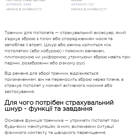
АРТИКУЛ: 2349
АРТИКУЛ: 727
НЕМАЄ В НАЯВНОСТІ
НЕМАЄ В НАЯВНОСТІ
Тренчик для пістолета — страхувальний аксесуар, який
з'єднує зброю з тілом або спорядженням носія та
запобігає її втраті. Шнур або ремінь кріпиться між
пістолетом (або кобурою) і поясним ременем,
плитоноскою чи уніформою, утримуючи зброю навіть при
падінні, роззброєнні або різкому русі.
Від ременя для зброї тренчик відрізняється
призначенням: він не переносить зброю через плече, а
страхує пістолет у момент активного носіння або
застосування.
Для чого потрібен страхувальний
шнур - функції та завдання
Основна функція тренчика — утримати пістолет при
будь-яких маніпуляціях із ним, включаючи ситуації
фізичного контакту та швидкого переміщення.