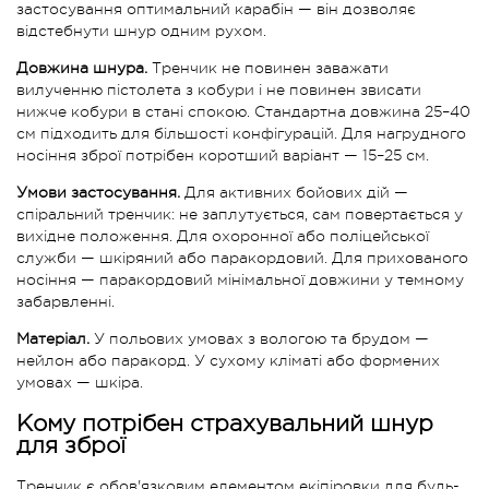
застосування оптимальний карабін — він дозволяє
відстебнути шнур одним рухом.
Довжина шнура.
Тренчик не повинен заважати
вилученню пістолета з кобури і не повинен звисати
нижче кобури в стані спокою. Стандартна довжина 25–40
см підходить для більшості конфігурацій. Для нагрудного
носіння зброї потрібен коротший варіант — 15–25 см.
Умови застосування.
Для активних бойових дій —
спіральний тренчик: не заплутується, сам повертається у
вихідне положення. Для охоронної або поліцейської
служби — шкіряний або паракордовий. Для прихованого
носіння — паракордовий мінімальної довжини у темному
забарвленні.
Матеріал.
У польових умовах з вологою та брудом —
нейлон або паракорд. У сухому кліматі або формених
умовах — шкіра.
Кому потрібен страхувальний шнур
для зброї
Тренчик є обов'язковим елементом екіпіровки для будь-