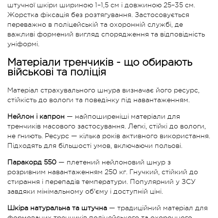
штучної шкіри шириною 1–1,5 см і довжиною 25–35 см.
Жорстка фіксація без розтягування. Застосовується
переважно в поліцейській та охоронній службі, де
важливі формений вигляд спорядження та відповідність
уніформі.
Матеріали тренчиків - що обирають
військові та поліція
Матеріал страхувального шнура визначає його ресурс,
стійкість до вологи та поведінку під навантаженням.
Нейлон і капрон
— найпоширеніші матеріали для
тренчиків масового застосування. Легкі, стійкі до вологи,
не гниють. Ресурс — кілька років активного використання.
Підходять для більшості умов, включаючи польові.
Паракорд 550
— плетений нейлоновий шнур з
розривним навантаженням 250 кг. Гнучкий, стійкий до
стирання і перепадів температури. Популярний у ЗСУ
завдяки мінімальному об'єму і доступній ціні.
Шкіра натуральна та штучна
— традиційний матеріал для
формованих тренчиків поліцейського та охоронного