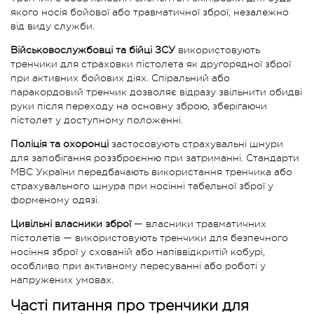
якого носія бойової або травматичної зброї, незалежно
від виду служби.
Військовослужбовці та бійці ЗСУ
використовують
тренчики для страховки пістолета як другорядної зброї
при активних бойових діях. Спіральний або
паракордовий тренчик дозволяє відразу звільнити обидві
руки після переходу на основну зброю, зберігаючи
пістолет у доступному положенні.
Поліція та охоронці
застосовують страхувальні шнури
для запобігання роззброєнню при затриманні. Стандарти
МВС України передбачають використання тренчика або
страхувального шнура при носінні табельної зброї у
форменому одязі.
Цивільні власники зброї
— власники травматичних
пістолетів — використовують тренчики для безпечного
носіння зброї у схованій або напіввідкритій кобурі,
особливо при активному пересуванні або роботі у
напружених умовах.
Часті питання про тренчики для