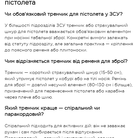
пістолета
Чи обов'язковий тренчик для пістолета у ЗСУ?
У більшості підрозділів ЗСУ тренчик або страхувальний
шнур для пістолета вважається обов'язковим елементом
при носінні табельної зброї. Конкретні вимоги залежать
від статуту підрозділу, але загальна практика — кріплення
до поясного ременя або плитоноски.
Чим відрізняється тренчик від ременя для зброї?
Тренчик — короткий страхувальний шнур (15–50 см),
який утримує пістолет у кобурі або на тілі носія. Ремінь
для зброї — довгий несучий елемент (80–130 см і більше),
призначений для перенесення пістолета або карабіна
через плече або шию.
Який тренчик краще — спіральний чи
паракордовий?
Спіральний підходить для активних дій: він не заважає
рухам і сам прибирається після відпускання.
Паракордовий — легший і компактніший, але має