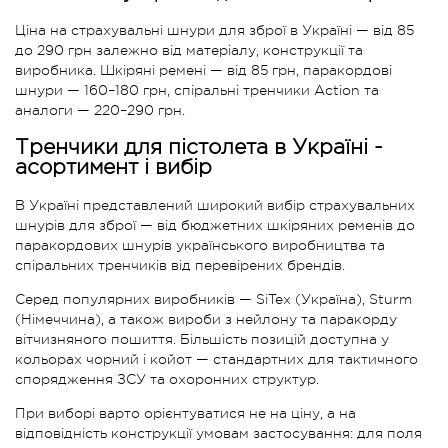
Ціна на страхувальні шнури для зброї в Україні — від 85
до 290 грн залежно від матеріалу, конструкції та
виробника. Шкіряні ремені — від 85 грн, паракордові
шнури — 160–180 грн, спіральні тренчики Action та
аналоги — 220–290 грн.
Тренчики для пістолета в Україні -
асортимент і вибір
В Україні представлений широкий вибір страхувальних
шнурів для зброї — від бюджетних шкіряних ременів до
паракордових шнурів українського виробництва та
спіральних тренчиків від перевірених брендів.
Серед популярних виробників — SiTex (Україна), Sturm
(Німеччина), а також вироби з нейлону та паракорду
вітчизняного пошиття. Більшість позицій доступна у
кольорах чорний і койот — стандартних для тактичного
спорядження ЗСУ та охоронних структур.
При виборі варто орієнтуватися не на ціну, а на
відповідність конструкції умовам застосування: для поля