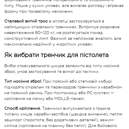
типу. Міцна у сухих умовах, але вимагає догляду і втрачає
форму при тривалому намоканні.
Сталевий витий трос
в оплетці застосовується в
найміцніших спіральних тренчиках. Витримує розривне
навантаження 80–120 кг, не розтягується понад
конструктивний ліміт. Важчий за нейлонові аналоги, але
максимально надійний у жорстких умовах.
Як вибрати тренчик для пістолета
Вибір страхувального шнура залежить від типу носіння
зброї, умов застосування та вимог до тактики.
Тип носіння зброї.
При поясній або стегновій кобурі
підходять спіральні та паракордові тренчики з карабіном
на поясний ремінь. При плитоносці або PC-системі —
кріплення на лямку або MOLLE-панелі.
Спосіб кріплення.
Тренчики випускаються з трьома
типами кінців: карабін-застібка (швидке знімання), петля-
зашморг (простота, без додаткових деталей), зажим-
кліпса (кріплення на тканину без петлі). Для бойового