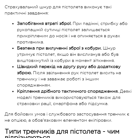
Страхувальний шнур для пістолета виконує такі
практичні завдання:
Запобігання втраті зброї.
При падінні, стрибку або
рукопашній сутичці пістолет залишається
прикріпленим до носія і не опиняється в руках
противника.
Безпека при вилученні зброї з кобури.
Шнур
утримує пістолет, якщо він вислизнув або був
виштовхнутий із кобури в момент зіткнення.
Швидкий перехід на другу руку або додаткову
зброю.
Після звільнення рук пістолет висить на
тренчику і не заважає роботі з іншим
спорядженням.
Кріплення дрібного тактичного спорядження.
Деякі
моделі тренчиків використовуються також для
страховки рації, смартфона або підсумка.
Для бойових умов і службового застосування тренчик є
не опцією, а обов'язковим елементом екіпіровки.
Типи тренчиків для пістолета - чим
відрізняються