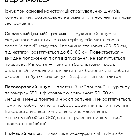
Існує три основні конструкції страхувальних шнурів,
кожна з яких розрахована на різний тип носіння та умови
застосування.
Спіральний (витий) тренчик
— пружинний шнур зі
скрученого синтетичного матеріалу або металевого
троса. У спокійному стані довжина становить 20–30 см,
під натягом розтягується до 60–80 см. Повертається у
вихідне положення після відпускання, не заплутується і
не звисає. Матеріал — нейлон або сталевий трос в
оплетці. Оптимальний для активних бойових дій, роботи
охоронців і будь-яких ситуацій з фізичним контактом.
Паракордовий шнур
— плетений нейлоновий шнур типу
паракорду 550 із фіксованою довжиною 30–50 см.
Легший і менш помітний ніж спіральний. Не розтягується,
тому потребує точного підбору довжини під тип носіння.
Використовується там, де важливе маскування і
мінімальний об'єм: ЗСУ, спецпідрозділи, цивільні носії
травматичної зброї.
Шкіряний ремінь
— класична конструкція зі шкіри або