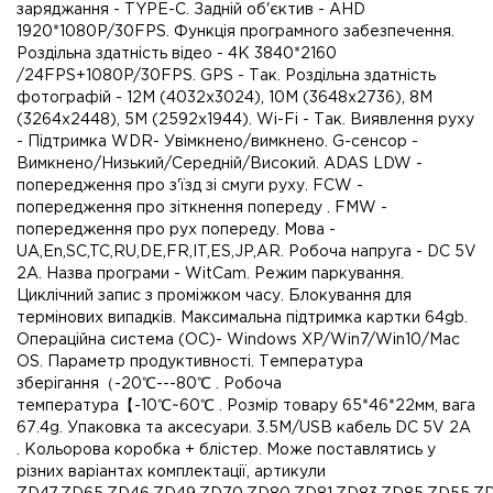
заряджання - TYPE-C. Задній об'єктив - AHD
1920*1080P/30FPS. Функція програмного забезпечення.
Роздільна здатність відео - 4K 3840*2160
/24FPS+1080P/30FPS. GPS - Так. Роздільна здатність
фотографій - 12M (4032x3024), 10M (3648x2736), 8M
(3264x2448), 5M (2592x1944). Wi-Fi - Так. Виявлення руху
- Підтримка WDR- Увімкнено/вимкнено. G-сенсор -
Вимкнено/Низький/Середній/Високий. ADAS LDW -
попередження про з'їзд зі смуги руху. FCW -
попередження про зіткнення попереду . FMW -
попередження про рух попереду. Мова -
UA,En,SC,TC,RU,DE,FR,IT,ES,JP,AR. Робоча напруга - DC 5V
2A. Назва програми - WitCam. Режим паркування.
Циклічний запис з проміжком часу. Блокування для
термінових випадків. Максимальна підтримка картки 64gb.
Операційна система (ОС)- Windows XP/Win7/Win10/Mac
OS. Параметр продуктивності. Температура
зберігання（-20℃---80℃ . Робоча
температура【-10℃~60℃ . Розмір товару 65*46*22мм, вага
67.4g. Упаковка та аксесуари. 3.5M/USB кабель DC 5V 2A
. Кольорова коробка + блістер. Може поставлятись у
різних варіантах комплектації, артикули