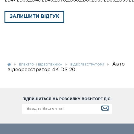
ZD47,ZD65,ZD46,ZD49,ZD70,ZD80,ZD81,ZD83,ZD85,ZD55,ZD
ЗАЛИШИТИ ВІДГУК
Авто
ЕЛЕКТРО- І ВІДЕОТЕХНІКА
ВІДЕОРЕЄСТРАТОРИ
відеореєстратор 4K DS 20
ПІДПИШИТЬСЯ НА РОЗСИЛКУ ВОЄНТОРГ ДІСІ