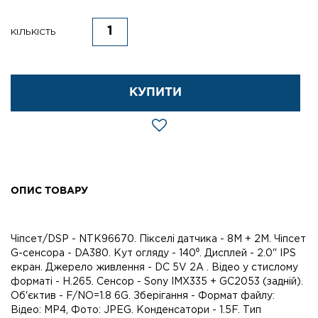
КІЛЬКІСТЬ
КУПИТИ
ОПИС ТОВАРУ
Чіпсет/DSP - NTK96670. Пікселі датчика - 8M + 2M. Чіпсет
G-сенсора - DA380. Кут огляду - 140⁰. Дисплей - 2.0" IPS
екран. Джерело живлення - DC 5V 2A . Відео у стислому
форматі - H.265. Сенсор - Sony IMX335 + GC2053 (задній).
Об'єктив - F/NO=1.8 6G. Зберігання - Формат файлу:
Відео: MP4, Фото: JPEG. Конденсатори - 1.5F. Тип