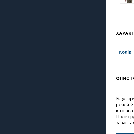
ХАРАКТ
Колір
ОПИС Т
Баул арм
речей. З
клапана
Полікорд
заванта