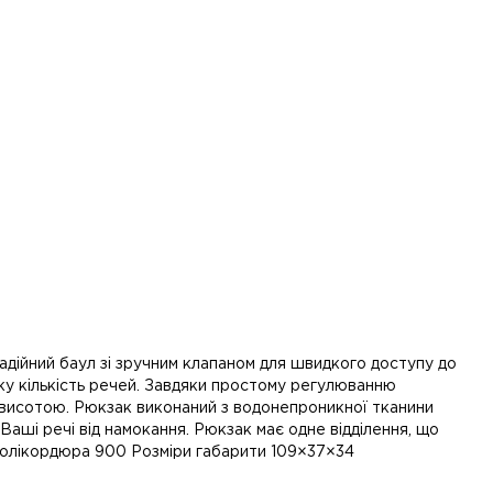
 надійний баул зі зручним клапаном для швидкого доступу до
ику кількість речей. Завдяки простому регулюванню
висотою. Рюкзак виконаний з водонепроникної тканини
аші речі від намокання. Рюкзак має одне відділення, що
Полікордюра 900 Розміри габарити 109×37×34