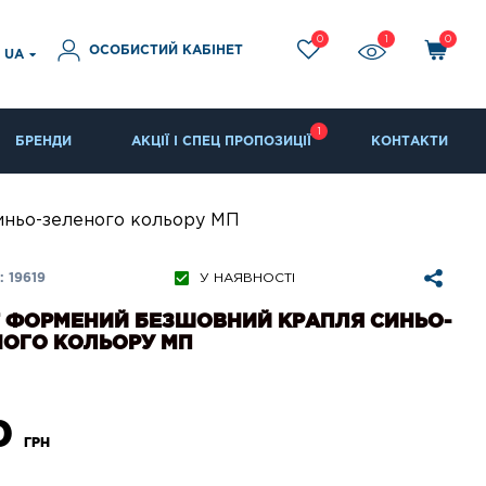
0
1
0
ОСОБИСТИЙ КАБІНЕТ
UA
1
БРЕНДИ
АКЦІЇ І СПЕЦ ПРОПОЗИЦІЇ
КОНТАКТИ
ньо-зеленого кольору МП
 19619
У НАЯВНОСТІ
Т ФОРМЕНИЙ БЕЗШОВНИЙ КРАПЛЯ СИНЬО-
НОГО КОЛЬОРУ МП
0
ГРН