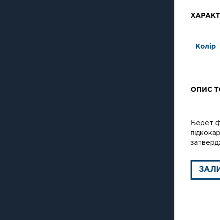
ХАРАКТ
Колір
ОПИС Т
Берет ф
підкокар
затверд
ЗАЛ