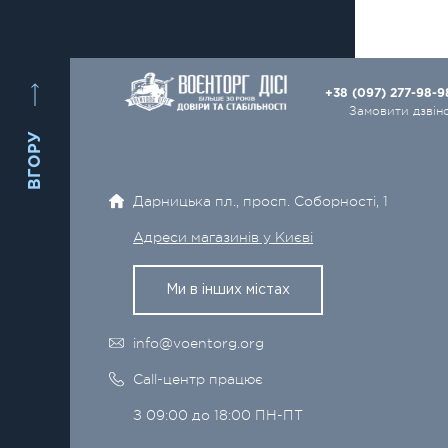
+38 (097) 277-98-
Замовити дзвін
ВГОРУ
Дарницька пл., просп. Соборності, 1
Адреси магазинів у Києві
Ми в інших містах
info@voentorg.org
Call-центр працює
З 09:00 до 18:00 ПН-ПТ