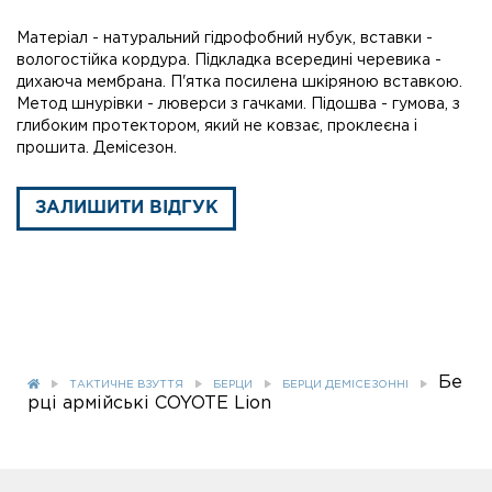
Матеріал - натуральний гідрофобний нубук, вставки -
вологостійка кордура. Підкладка всередині черевика -
дихаюча мембрана. П'ятка посилена шкіряною вставкою.
Метод шнурівки - люверси з гачками. Підошва - гумова, з
глибоким протектором, який не ковзає, проклеєна і
прошита. Демісезон.
ЗАЛИШИТИ ВІДГУК
Бе
ТАКТИЧНЕ ВЗУТТЯ
БЕРЦИ
БЕРЦИ ДЕМІСЕЗОННІ
рці армійські COYOTE Lion