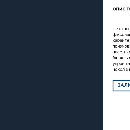
ОПИС Т
Технічні
фіксова
характе
призмові
пластик
бінокль 
управлі
чохол з 
ЗАЛ