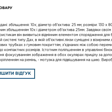
ОВАРУ
 дані: збільшення: 10x; діаметр об'єктива: 25 мм; розміри: 130 х 8
ним збільшенням 10х і діаметром об'єктива 25мм. Завдяки свої
ристикам він виявиться відмінним елементом спорядження для б
й системі типу Дах, в якій об'єктивні лінзи суміщені з візирними
ових трубках з гумовим покриттям, з'єднаних між собою переми
до компактних розмірів. Істотним поліпшенням в управлінні бі
ння фокусуванням зображення в обох окулярах прицілу за допом
кріпленням на ремінь, - мотузка для підвішування на шию. Виробн
ИШИТИ ВІДГУК