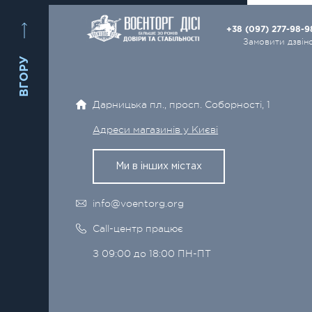
+38 (097) 277-98-
Замовити дзвін
ВГОРУ
Дарницька пл., просп. Соборності, 1
Адреси магазинів у Києві
Ми в інших містах
info@voentorg.org
Call-центр працює
З 09:00 до 18:00 ПН-ПТ