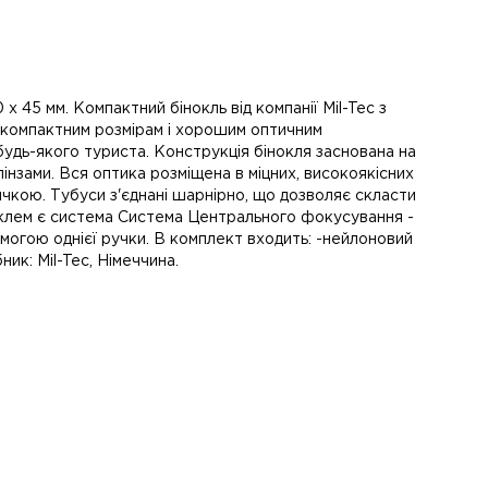
0 х 45 мм. Компактний бінокль від компанії Mil-Tec з
м компактним розмірам і хорошим оптичним
удь-якого туриста. Конструкція бінокля заснована на
 лінзами. Вся оптика розміщена в міцних, високоякісних
чкою. Тубуси з'єднані шарнірно, що дозволяє скласти
ноклем є система Система Центрального фокусування -
огою однієї ручки. В комплект входить: -нейлоновий
ик: Mil-Tec, Німеччина.