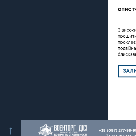
ОПИС Т
З висок
прошити
проклеєн
подвійна
блискав
ЗАЛ
+38 (097) 277-98-