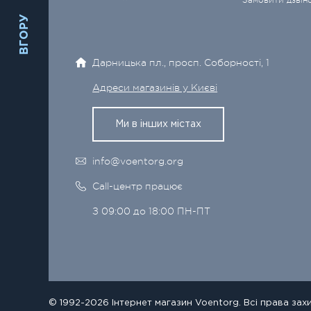
Замовити дзвін
ВГОРУ
Дарницька пл., просп. Соборності, 1
Адреси магазинів у Києві
Ми в інших містах
info@voentorg.org
Call-центр працює
З 09:00 до 18:00 ПН-ПТ
© 1992-2026 Інтернет магазин Voentorg. Всі права зах