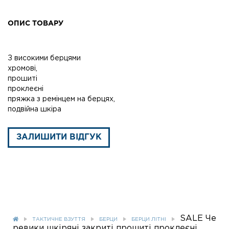
ОПИС ТОВАРУ
З високими берцями
хромові,
прошиті
проклеєні
пряжка з ремінцем на берцях,
подвійна шкіра
ЗАЛИШИТИ ВІДГУК
SALE Че
ТАКТИЧНЕ ВЗУТТЯ
БЕРЦИ
БЕРЦИ ЛІТНІ
ревики шкіряні закриті прошиті проклеєні