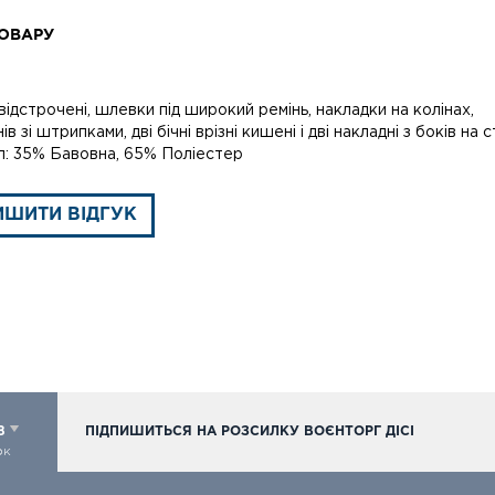
ОВАРУ
відстрочені, шлевки під широкий ремінь, накладки на колінах,
ів зі штрипками, дві бічні врізні кишені і дві накладні з боків на 
л: 35% Бавовна, 65% Поліестер
ИШИТИ ВІДГУК
98
ПІДПИШИТЬСЯ НА РОЗСИЛКУ ВОЄНТОРГ ДІСІ
ок