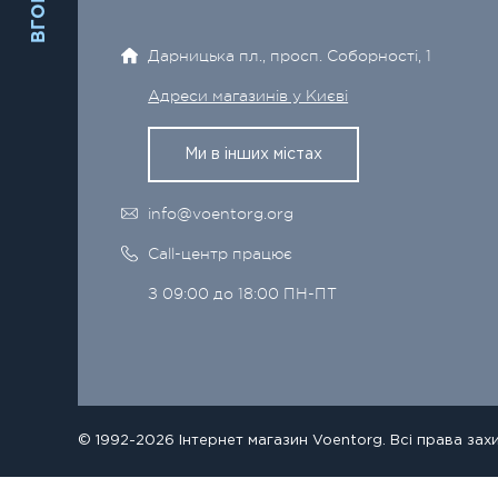
ВГОРУ
Дарницька пл., просп. Соборності, 1
Адреси магазинів у Києві
Ми в інших містах
info@voentorg.org
Call-центр працює
З 09:00 до 18:00 ПН-ПТ
© 1992-2026 Інтернет магазин Voentorg. Всі права зах