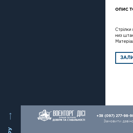
ОПИС Т
Стрілки 
низ штан
Матеріа
ЗАЛ
+38 (097) 277-98-
Замовити дзвін