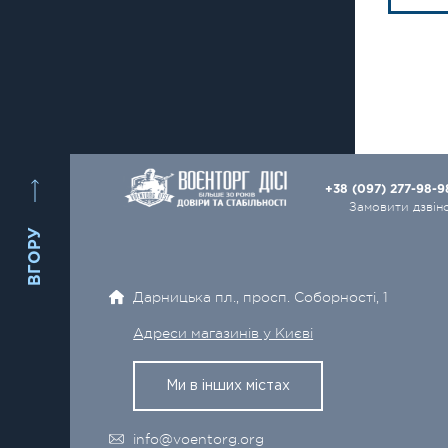
+38 (097) 277-98-
Замовити дзвін
ВГОРУ
Дарницька пл., просп. Соборності, 1
Адреси магазинів у Києві
Ми в інших містах
info@voentorg.org