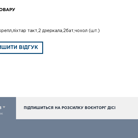
ОВАРУ
репл,ліхтар такт,2 дзеркала,2бат,чохол (шт.)
ИШИТИ ВІДГУК
98
ПІДПИШИТЬСЯ НА РОЗСИЛКУ ВОЄНТОРГ ДІСІ
ок