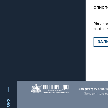
ОПИС Т
Вільного
місті, т
ЗАЛ
+38 (097) 277-98-
Замовити дзвін
ВГОРУ