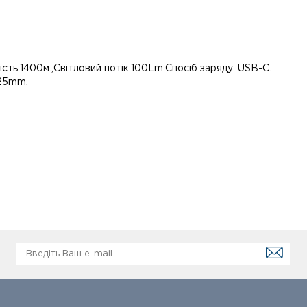
сть:1400м.,Світловий потік:100Lm.Спосіб заряду: USB-C.
 25mm.