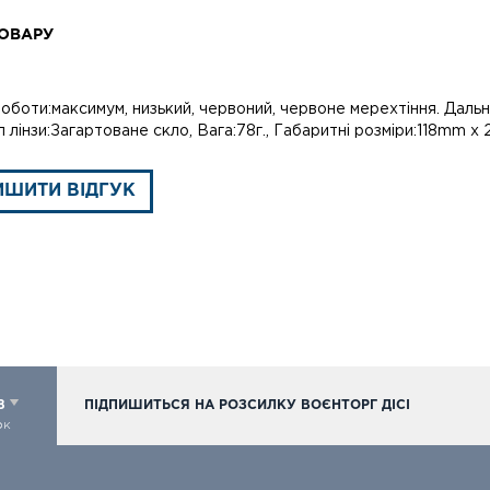
ОВАРУ
боти:максимум, низький, червоний, червоне мерехтіння. Дальні
 лінзи:Загартоване скло, Вага:78г., Габаритні розміри:118mm x
ИШИТИ ВІДГУК
98
ПІДПИШИТЬСЯ НА РОЗСИЛКУ ВОЄНТОРГ ДІСІ
ок