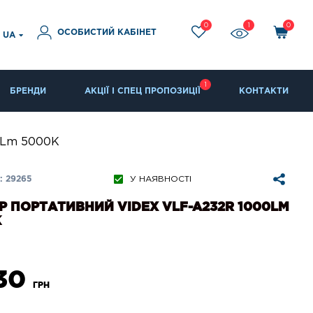
0
1
0
ОСОБИСТИЙ КАБІНЕТ
UA
1
БРЕНДИ
АКЦІЇ І СПЕЦ ПРОПОЗИЦІЇ
КОНТАКТИ
0Lm 5000K
 29265
У НАЯВНОСТІ
Р ПОРТАТИВНИЙ VIDEX VLF-A232R 1000LM
K
430
ГРН