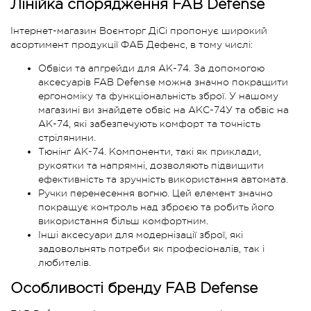
Лінійка спорядження FAB Defense
Інтернет-магазин Воєнторг ДіСі пропонує широкий
асортимент продукції ФАБ Дефенс, в тому числі:
Обвіси та апгрейди для АК-74. За допомогою
аксесуарів FAB Defense можна значно покращити
ергономіку та функціональність зброї. У нашому
магазині ви знайдете обвіс на АКС-74У та обвіс на
АК-74, які забезпечують комфорт та точність
стрілянини.
Тюнінг АК-74. Компоненти, такі як приклади,
рукоятки та напрямні, дозволяють підвищити
ефективність та зручність використання автомата.
Ручки перенесення вогню. Цей елемент значно
покращує контроль над зброєю та робить його
використання більш комфортним.
Інші аксесуари для модернізації зброї, які
задовольнять потреби як професіоналів, так і
любителів.
Особливості бренду FAB Defense