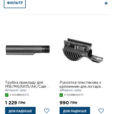
ФИЛЬТР
Трубка прикладу для
Рукоятка пластикова з
M16/M4/AR15/АК/Сайга/
кріпленням для ліхтаря
Вепр
25,4
АРТИКУЛ: 12951
АРТИКУЛ: 12352
У НАЯВНОСТІ
У НАЯВНОСТІ
1 229
990
ГРН
ГРН
ДОКЛАДНІШЕ
ДОКЛАДНІШЕ