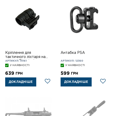
Кріплення для
Антабка PSA
тактичного ліхтаря на
планку Пікатінні
АРТИКУЛ: 14161
АРТИКУЛ: 12360
У НАЯВНОСТІ
У НАЯВНОСТІ
639
599
ГРН
ГРН
ДОКЛАДНІШЕ
ДОКЛАДНІШЕ