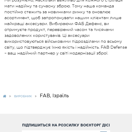
Ми розуміємо, наскільки важливо для кожного стрільця
мати надійну та сучасну зброю. Тому наша команда
постійно стежить за новинками ринку та оновлює
асортимент, щоб запропонувати нашим клієнтам лише
найкращі аксесуари. Вибираючи ФАБ Дефенс, ви
отримуєте продукт, перевірений часом та тисячами
задоволених користувачів. Ці аксесуари
використовуються військовими підрозділами по всьому
світу, що підтверджує їхню якість і надійність. FAB Defense
– ваш надійний партнер у світі модернізації зброї.
FAB, Ізраїль
ВИРОБНИК
ПІДПИШИТЬСЯ НА РОЗСИЛКУ ВОЄНТОРГ ДІСІ