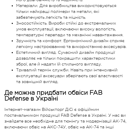
Матеріали. Для виробництва використовуються
тільки найкращі полімери та метали, які
забезпечують легкість та міцність.
Зносостійкість. Вироби стійкі до екстремальних
умов експлуатації, включаючи високу вологість,
температурні перепади та механічні навантаження.
Зручність та комфорт. Ергономічний дизайн сприяє
легкому настроюванню та використанню аксесуарів.
Естетичний вигляд. Сучасний дизайн продукції
дозволяє не тільки покращити характеристики
зброї, але й надати їй стильного вигляду.
Тривалий термін служби. Навіть при інтенсивній
експлуатації аксесуари зберігають свої властивості
та зовнішній вигляд.
Де можна придбати обвіси FAB
Defense в Україні
Інтернет-магазин Військторг ДіСі є офіційним
постачальником продукції FAB Defense в Україні. У нас ви
знайдете все необхідне для тюнінгу та модернізації АК-74,
включаючи обвіс на АКС-74У, обвіс на АК-74 та інші