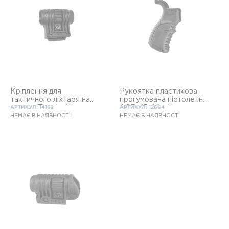
Кріплення для
Рукоятка пластикова
тактичного ліхтаря на
прогумована пістолетна
планку Пікатінні
AGR-43 (black) для
АРТИКУЛ: 14162
АРТИКУЛ: 12664
M16\M4\AR15
НЕМАЄ В НАЯВНОСТІ
НЕМАЄ В НАЯВНОСТІ