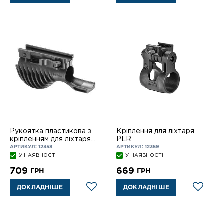
Рукоятка пластикова з
Кріплення для ліхтаря
кріпленням для ліхтаря
PLR
28,6
АРТИКУЛ: 12358
АРТИКУЛ: 12359
У НАЯВНОСТІ
У НАЯВНОСТІ
709
669
ГРН
ГРН
ДОКЛАДНІШЕ
ДОКЛАДНІШЕ