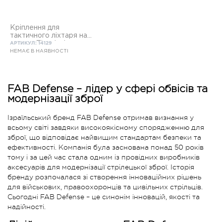
Кріплення для
тактичного ліхтаря на
планку Пікатінні
АРТИКУЛ: 14129
НЕМАЄ В НАЯВНОСТІ
FAB Defense – лідер у сфері обвісів та
модернізації зброї
Ізраїльський бренд FAB Defense отримав визнання у
всьому світі завдяки високоякісному спорядженню для
зброї, що відповідає найвищим стандартам безпеки та
ефективності. Компанія була заснована понад 50 років
тому і за цей час стала одним із провідних виробників
аксесуарів для модернізації стрілецької зброї. Історія
бренду розпочалася зі створення інноваційних рішень
для військових, правоохоронців та цивільних стрільців.
Сьогодні FAB Defense – це синонім інновацій, якості та
надійності.