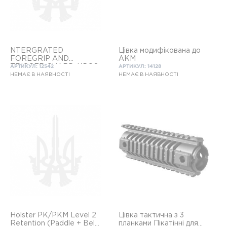
NTERGRATED
Цівка модифікована до
FOREGRIP AND
АКМ
TRIGGER GUARD, KPOS
АРТИКУЛ: 12542
АРТИКУЛ: 14128
НЕМАЄ В НАЯВНОСТІ
НЕМАЄ В НАЯВНОСТІ
Holster PK/PKM Level 2
Цівка тактична з 3
Retention (Paddle + Belt)
планками Пікатінні для