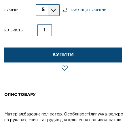
S
РОЗМІР
ТАБЛИЦЯ РОЗМІРІВ
КІЛЬКІСТЬ
КУПИТИ
ОПИС ТОВАРУ
Матеріал:бавовна,поліестер. Особливості:липучка-велкро
на рукавах, спині та грудях для кріплення нашивок-патчів