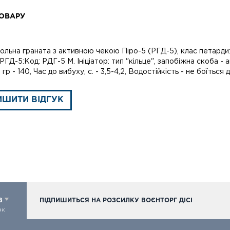
ОВАРУ
ольна граната з активною чекою Піро-5 (РГД-5), клас петарди:
РГД-5:Код: РДГ-5 M. Ініціатор: тип "кільце", запобіжна скоба - 
, гр - 140, Час до вибуху, с. - 3,5-4,2, Водостійкість - не боїть
ИШИТИ ВІДГУК
98
ПІДПИШИТЬСЯ НА РОЗСИЛКУ ВОЄНТОРГ ДІСІ
ок