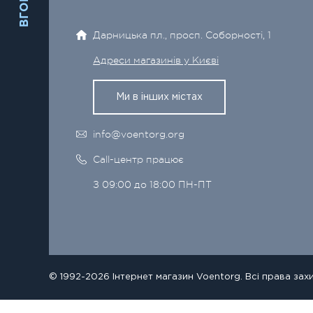
ВГОРУ
Дарницька пл., просп. Соборності, 1
Адреси магазинів у Києві
Ми в інших містах
info@voentorg.org
Call-центр працює
З 09:00 до 18:00 ПН-ПТ
© 1992-2026 Інтернет магазин Voentorg. Всі права зах