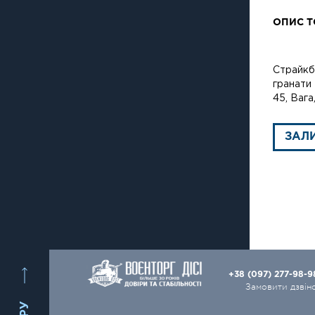
ОПИС Т
Страйкб
гранати 
45, Вага
ЗАЛ
+38 (097) 277-98-
Замовити дзвін