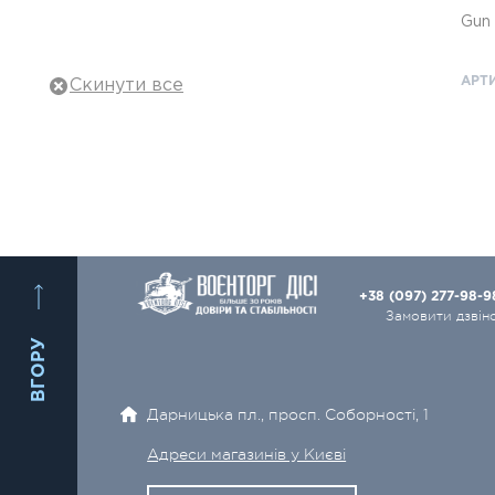
Gun 
Тактичне взуття
Тактичне спорядження
АРТИ
Військовий одяг
Балістичний захист
Рюкзаки, сумки
Полювання та туризм
+38 (097) 277-98-
2
Зброя та Набої
Замовити дзвін
ВГОРУ
Тактичні ножі
Оптика
Дарницька пл., просп. Соборності, 1
Електро- і відеотехніка
Адреси магазинів у Києві
Аксесуари