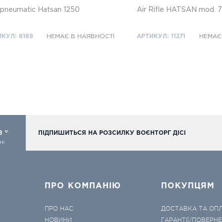
pneumatic Hatsan 1250
Air Rifle HATSAN mod. 
КУЛ: 8169
НЕМАЄ В НАЯВНОСТІ
АРТИКУЛ: 11271
НЕМАЄ
98
ПІДПИШИТЬСЯ НА РОЗСИЛКУ ВОЄНТОРГ ДІСІ
ок
ПРО КОМПАНІЮ
ПОКУПЦЯМ
ПРО НАС
ДОСТАВКА ТА ОП
НОВИНИ
ГАРАНТІЇ/ПОВЕРН