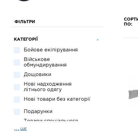
СОРТ
ФІЛЬТРИ
ПО:
КАТЕГОРІЇ
Бойове екіпірування
Військове
обмундирування
Дощовики
Нові надходження
літнього одягу
Нові товари без категорії
Подарунки
Товари спеціального
призначення
ЩЕ
Спецзасоби та охорона