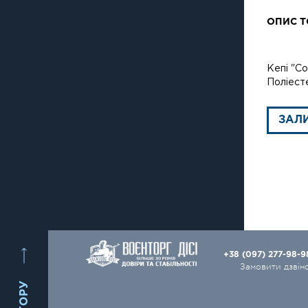
ОПИС Т
Кепі "Co
Поліест
ЗАЛ
+38 (097) 277-98-
Замовити дзвін
ВГОРУ