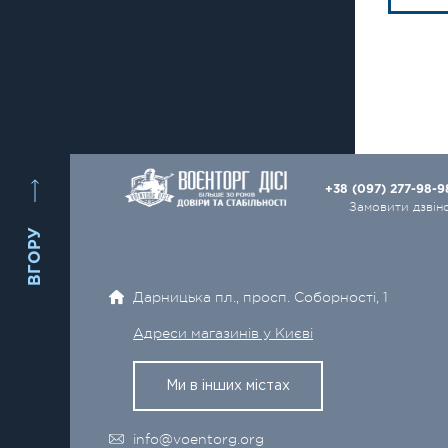
+38 (097) 277-98-
Замовити дзвін
ВГОРУ
Дарницька пл., просп. Соборності, 1
Адреси магазинів у Києві
Ми в інших містах
info@voentorg.org