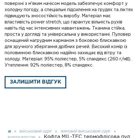
поверхні з м'яким начісом модель забезпечує комфорт у
холодну погоду, а спеціальні підсилення на грудях та ліктях
підвищують зносостійкість виробу. Матеріал має
властивість power stretch, що гарантує вільність рухів
навіть під час інтенсивних навантажень. Тканина стійка,
проста у догляді та універсальна у використанні. Пуловер
оснащений нагрудним карманом з боковою блискавкою
для зручного зберігання дрібних речей. Високий комір із
половинною блискавкою надійно захищає від вітру та
холоду. Матеріал: 95% поліестер, 5% спандекс (260 г/м²).
Утеплення: 92% поліестер, 8% спандекс.
ЗАЛИШИТИ ВІДГУК
ВІЙСЬКОВИЙ ОДЯГ
ЗИМОВИЙ ВІЙСЬКОВИЙ ОДЯГ
Кофта MIL-TEC термофлісова пул
КОФТИ ФЛІСОВІ