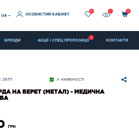
0
1
0
ОСОБИСТИЙ КАБІНЕТ
UA
1
БРЕНДИ
АКЦІЇ І СПЕЦ ПРОПОЗИЦІЇ
КОНТАКТИ
 29711
У НАЯВНОСТІ
ДА НА БЕРЕТ (МЕТАЛ) - МЕДИЧНА
БА
0
ГРН