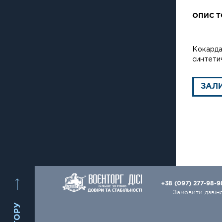
ОПИС Т
Кокарда 
синтетич
ЗАЛ
+38 (097) 277-98-
Замовити дзвін
ВГОРУ