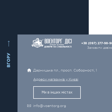
+38 (097) 277-98-
Замовити дзвін
ВГОРУ
Дарницька пл., просп. Соборності, 1
Адреси магазинів у Києві
Ми в інших містах
info@voentorg.org