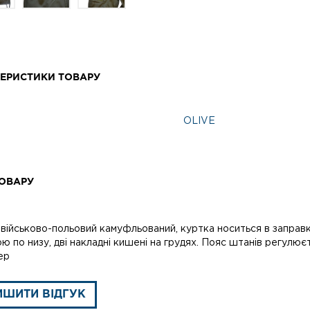
ЕРИСТИКИ ТОВАРУ
OLIVE
ОВАРУ
ійськово-польовий камуфльований, куртка носиться в заправку 
 по низу, дві накладні кишені на грудях. Пояс штанів регулює
ер
ИШИТИ ВІДГУК