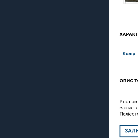
ХАРАКТ
Колір
ОПИС Т
Костюм в
манжетою
Поліест
ЗАЛ