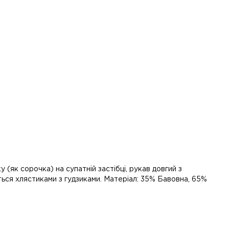
(як сорочка) на супатній застібці, рукав довгий з
ться хлястиками з гудзиками. Матеріал: 35% Бавовна, 65%