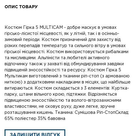
ОПИС ТОВАРУ
Костюм Гірка 5 MULTICAM - добре маскує в умовах
гірсько-лісистої місцевості, як у літній, так і в осінньо-
зимовий періоди. Костюм призначений для захисту від
різких перепадів температур та сильного вітру в умовах
гірської місцевості. Костюм використовується рибалками
та мисливцями. Альпіністи та любителі активного
відпочинку також у захваті від обмундирування завдяки
підвищеній зносостійкості та ресурсу. Костюм Гірка 5
Мультикам виготовлений з тканини ріп-стоп (з армованою
ниткою) з додатковими накладками в місцях, що найбільше
витираються. Костюм складається з 3 елементів: Куртка-
парку, штани вільного крою, підтяжки. Відрізняється
підвищеною зносостійкістю та волого-вітрозахисними
властивостями, не сковує руху, дуже легке, зручне
розташування кишень. Тканина: Сумішова Ріп-СтопСклад:
65% поліестер 35% бавовна
ЗАЛИШИТИ ВІДГУК