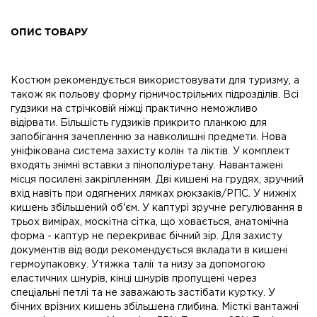
ОПИС ТОВАРУ
Костюм рекомендується використовувати для туризму, а
також як польову форму гірничострільних підрозділів. Всі
гудзики на стрічковій ніжці практично неможливо
відірвати. Більшість гудзиків прикрито планкою для
запобігання зачепленню за навколишні предмети. Нова
уніфікована система захисту колін та ліктів. У комплект
входять знімні вставки з пінополіуретану. Навантажені
місця посилені закріпленням. Дві кишені на грудях, зручний
вхід навіть при одягнених лямках рюкзаків/РПС. У нижніх
кишень збільшений об'єм. У каптурі зручне регулювання в
трьох вимірах, москітна сітка, що ховається, анатомічна
форма - каптур не перекриває бічний зір. Для захисту
документів від води рекомендується вкладати в кишені
гермоупаковку. Утяжка талії та низу за допомогою
еластичних шнурів, кінці шнурів пропущені через
спеціальні петлі та не заважають застібати куртку. У
бічних врізних кишень збільшена глибина. Місткі вантажні