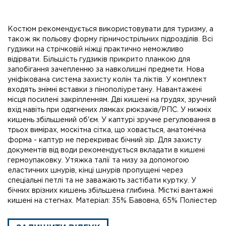
Костюм рекомендується використовувати для туризму, а
також як польову форму гірничострільних підрозділів. Всі
гудзики на стрічковій ніжці практично неможливо
відірвати. Більшість гудзиків прикрито планкою для
запобігання зачепленню за навколишні предмети. Нова
уніфікована система захисту колін та ліктів. У комплект
входять знімні вставки з пінополіуретану. Навантажені
місця посилені закріпленням. Дві кишені на грудях, зручний
вхід навіть при одягнених лямках рюкзаків/РПС. У нижніх
кишень збільшений об'єм. У каптурі зручне регулювання в
трьох вимірах, москітна сітка, що ховається, анатомічна
форма - каптур не перекриває бічний зір. Для захисту
документів від води рекомендується вкладати в кишені
гермоупаковку. Утяжка талії та низу за допомогою
еластичних шнурів, кінці шнурів пропущені через
спеціальні петлі та не заважають застібати куртку. У
бічних врізних кишень збільшена глибина. Місткі вантажні
кишені на стегнах. Матеріал: 35% Бавовна, 65% Поліестер